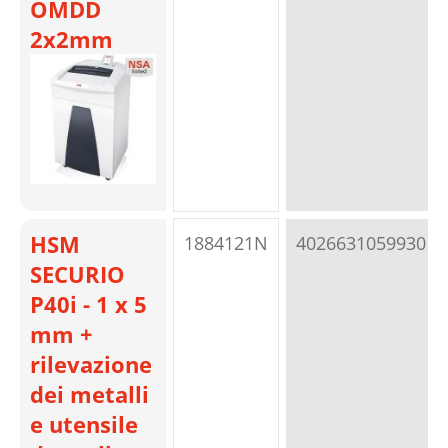
OMDD
2x2mm
HSM
1884121N
4026631059930
SECURIO
P40i - 1 x 5
mm +
rilevazione
dei metalli
e utensile