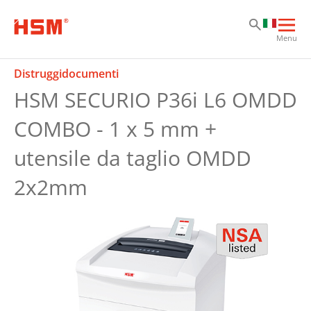
Sk
Sk
Sk
Apri
Menu
la
nav
Distruggidocumenti
prin
HSM SECURIO P36i L6 OMDD
COMBO - 1 x 5 mm +
utensile da taglio OMDD
2x2mm