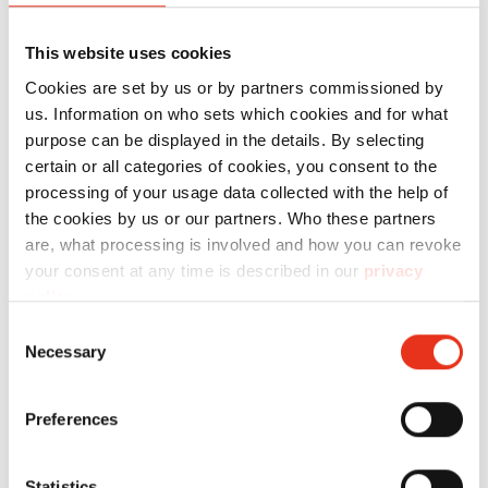
This website uses cookies
Cookies are set by us or by partners commissioned by
us. Information on who sets which cookies and for what
Numero
purpose can be displayed in the details. By selecting
Ordine:
EAN:
certain or all categories of cookies, you consent to the
processing of your usage data collected with the help of
HSM
1854121N
4026631059534
the cookies by us or our partners. Who these partners
SECURIO
are, what processing is involved and how you can revoke
P36i - 1 x 5
your consent at any time is described in our
privacy
mm +
policy
.
rilevazione
Consent
Necessary
Selection
dei metalli
e utensile
Preferences
da taglio
OMDD
Statistics