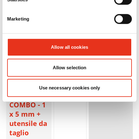
2x2mm
Marketing
Allow all cookies
HSM
1854123S
4026631084826
Allow selection
SECURIO
P36i L6
Use necessary cookies only
OMDD
COMBO - 1
x 5 mm +
utensile da
taglio