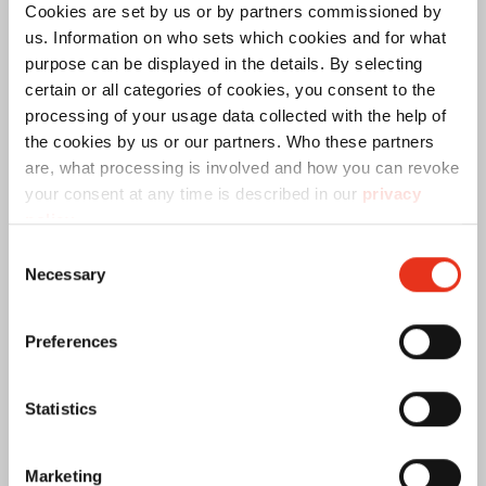
Cookies are set by us or by partners commissioned by
us. Information on who sets which cookies and for what
purpose can be displayed in the details. By selecting
certain or all categories of cookies, you consent to the
processing of your usage data collected with the help of
the cookies by us or our partners. Who these partners
are, what processing is involved and how you can revoke
your consent at any time is described in our
privacy
policy
.
Consent
Necessary
Selection
Preferences
Le vidage et la compaction des
Statistics
emballages sont une mesure
nécessaire pour le traitement
Marketing