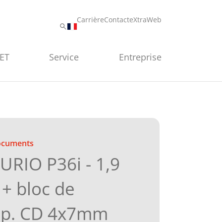
Carrière
Contact
eXtraWeb
PET
Service
Entreprise
documents
RIO P36i - 1,9
+ bloc de
ép. CD 4x7mm