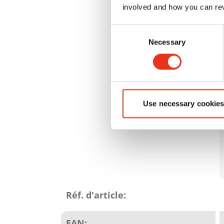
involved and how you can rev
Consent
Necessary
Selection
Use necessary cookies
Attributs
du
Réf. d'article:
produit
EAN: