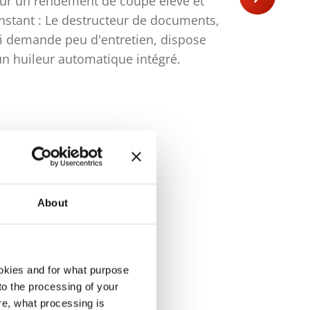
ur un rendement de coupe élevé et
Le moteur 
nstant : Le destructeur de documents,
performanc
i demande peu d'entretien, dispose
fonctionne
un huileur automatique intégré.
sécurité.
About
okies and for what purpose
 to the processing of your
re, what processing is