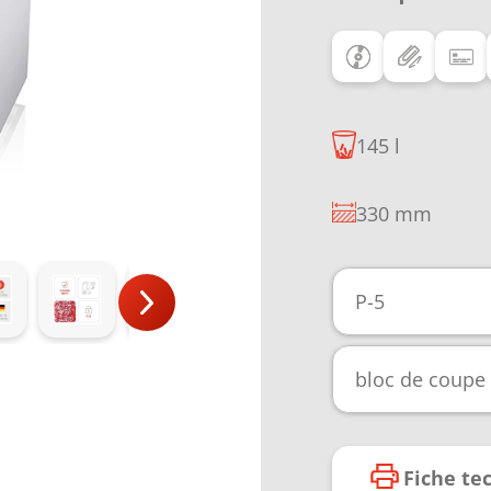
145 l
330 mm
P-5
bloc de coupe
Fiche te