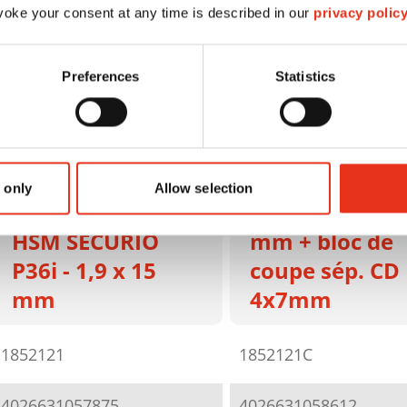
oke your consent at any time is described in our
privacy polic
Preferences
Statistics
HSM SECURIO
 only
Allow selection
P36i - 1,9 x 15
HSM SECURIO
mm + bloc de
P36i - 1,9 x 15
coupe sép. CD
mm
4x7mm
1852121
1852121C
4026631057875
4026631058612