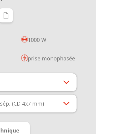
1000 W
prise monophasée
 sép. (CD 4x7 mm)
chnique