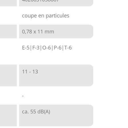
coupe en particules
0,78 x 11 mm
E-5|F-3|O-6|P-6|T-6
11 - 13
-
ca. 55 dB(A)