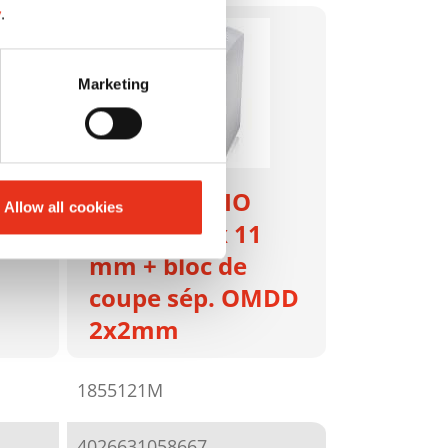
y
.
Marketing
HSM SECURIO
Allow all cookies
P36i - 0,78 x 11
mm + bloc de
coupe sép. OMDD
2x2mm
1855121M
4026631058667