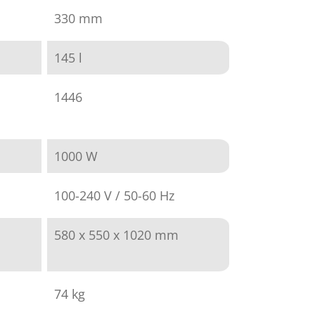
330 mm
145 l
1446
1000 W
100-240 V / 50-60 Hz
580 x 550 x 1020 mm
74 kg