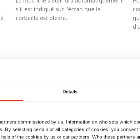
La machine s'éteindra automatiquement
Po
s'il est indiqué sur l'écran que la
co
té
corbeille est pleine.
qu
d'
Details
 partners commissioned by us. Information on who sets which co
aison
ls. By selecting certain or all categories of cookies, you consent
 help of the cookies by us or our partners. Who these partners a