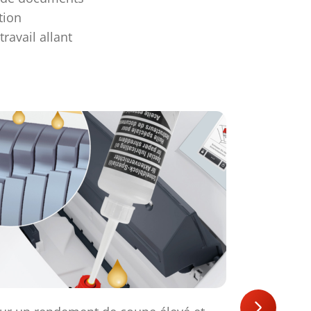
tion
ravail allant