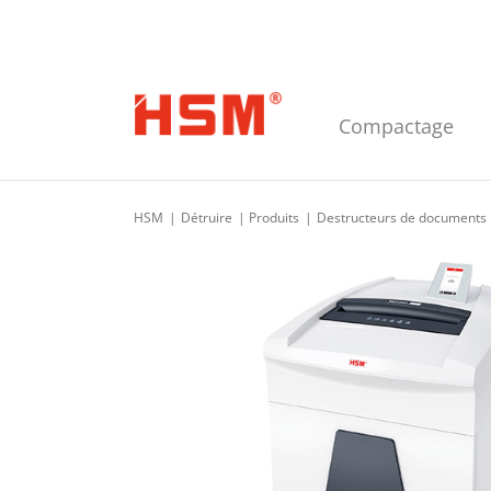
Skip to main navigation
Skip to main content
Skip to footer
Compactage
HSM
Détruire
Produits
Destructeurs de documents