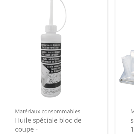
Matériaux consommables
M
Huile spéciale bloc de
s
coupe -
1