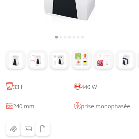
33 l
440 W
240 mm
prise monophasée