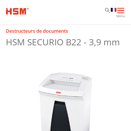
Sk
Sk
Sk
Ouvr
Menu
la
navi
Destructeurs de documents
prin
HSM SECURIO B22 - 3,9 mm