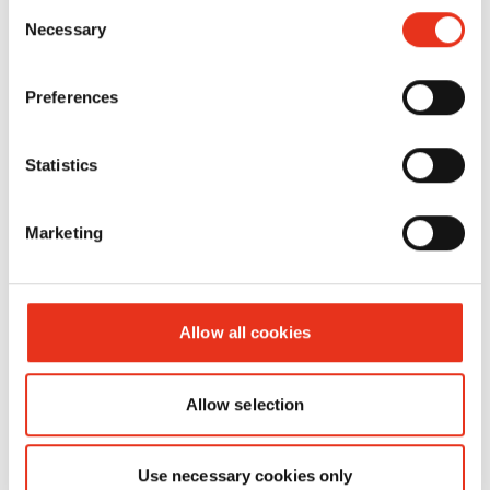
Consent
Necessary
Selection
HSM
1830121
4026631047821
SECURIO
Preferences
B22 - 3,9
mm
Statistics
Marketing
Allow all cookies
HSM
1833121
4026631047838
SECURIO
Allow selection
B22 - 3,9 x
30 mm
Use necessary cookies only