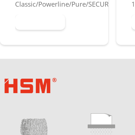
Classic/Powerline/Pure/SECURIO/shred
1
En savoir plus