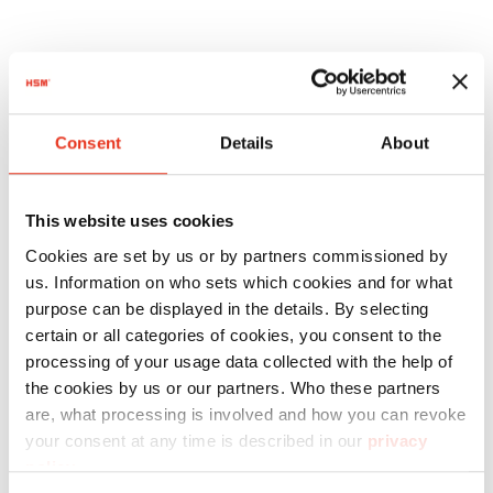
Réf.
Consent
Details
About
d'article:
EAN:
HSM
1831121
4026631047814
This website uses cookies
SECURIO
Cookies are set by us or by partners commissioned by
B22 - 5,8
us. Information on who sets which cookies and for what
purpose can be displayed in the details. By selecting
mm
certain or all categories of cookies, you consent to the
processing of your usage data collected with the help of
the cookies by us or our partners. Who these partners
are, what processing is involved and how you can revoke
your consent at any time is described in our
privacy
policy
.