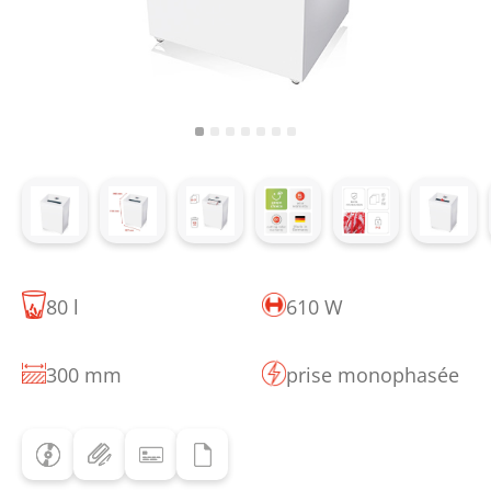
80 l
610 W
300 mm
prise monophasée