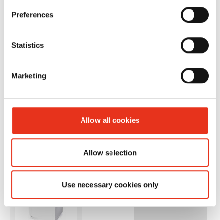
530 - 5,8
Preferences
mm
Statistics
Marketing
Allow all cookies
HSM Pure
2350111
4026631054294
530 - 3,9
mm
Allow selection
Use necessary cookies only