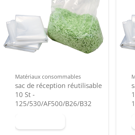
Matériaux consommables
M
sac de réception réutilisable
s
10 St -
1
125/530/AF500/B26/B32
1
En savoir plus