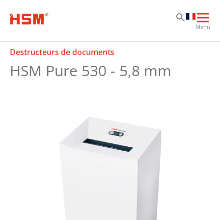
Sk
Sk
Sk
Ouvr
Menu
la
navi
Destructeurs de documents
prin
HSM Pure 530 - 5,8 mm