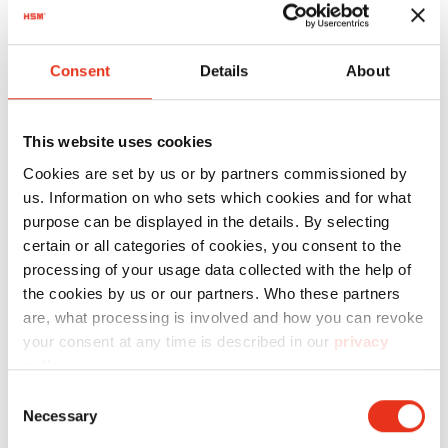
Consent
Details
About
Réf.
d'article:
EAN:
This website uses cookies
HSM Pure
2343111
4026631054225
Cookies are set by us or by partners commissioned by
420 - 4,5 x
us. Information on who sets which cookies and for what
purpose can be displayed in the details. By selecting
30 mm
certain or all categories of cookies, you consent to the
processing of your usage data collected with the help of
the cookies by us or our partners. Who these partners
are, what processing is involved and how you can revoke
your consent at any time is described in our
privacy
policy
.
Consent
Necessary
Selection
HSM Pure
2351111
4026631054287