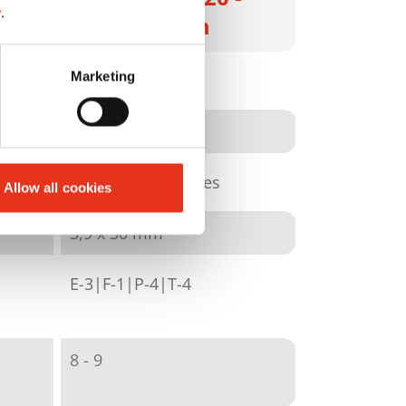
y
.
3,9 x 30 mm
Marketing
2333121
4026631059916
coupe en particules
Allow all cookies
3,9 x 30 mm
E-3|F-1|P-4|T-4
8 - 9