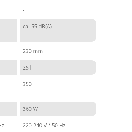
-
ca. 55 dB(A)
230 mm
25 l
350
360 W
Hz
220-240 V / 50 Hz