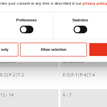
oke your consent at any time is described in our
privacy polic
3,9 mm
x 25 mm
Preferences
Statistics
2320111
2323111
4026631053884
4026631053891
coupe en bandes
coupe en particules
 only
Allow selection
3,9 mm
4 x 25 mm
E-2|P-2|T-2
E-3|F-1|P-4|T-4
12 - 14
6 - 7