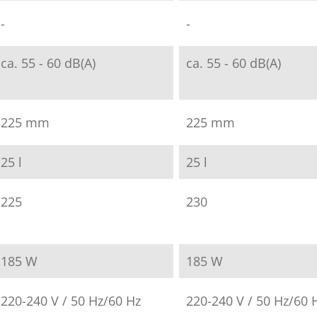
-
-
ca. 55 - 60 dB(A)
ca. 55 - 60 dB(A)
225 mm
225 mm
25 l
25 l
225
230
185 W
185 W
220-240 V / 50 Hz/60 Hz
220-240 V / 50 Hz/60 