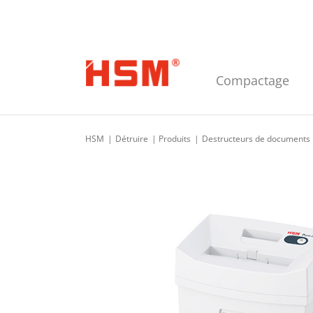
Skip to main navigation
Skip to main content
Skip to footer
Compactage
HSM
Détruire
Produits
Destructeurs de documents