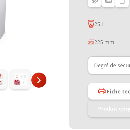
25 l
225 mm
Degré de sécur
Fiche te
Produit enq