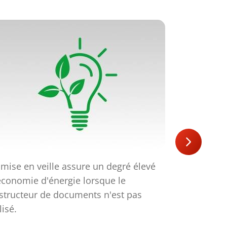
 mise en veille assure un degré élevé
Le mode de
économie d'énergie lorsque le
réduit le n
structeur de documents n'est pas
travail.
lisé.