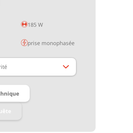
185 W
prise monophasée
ité
chnique
uête