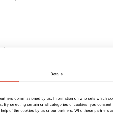
aison
Details
 partners commissioned by us. Information on who sets which co
ls. By selecting certain or all categories of cookies, you consent
HSM Pure 220 -
HSM Pure 220 
 help of the cookies by us or our partners. Who these partners a