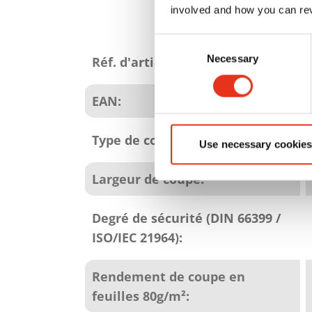
involved and how you can rev
Attributs
Consent
du
Necessary
Selection
Réf. d'article:
produit
EAN:
Type de coupe:
Use necessary cookies
Largeur de coupe:
Degré de sécurité (DIN 66399 /
ISO/IEC 21964):
Rendement de coupe en
feuilles 80g/m²: