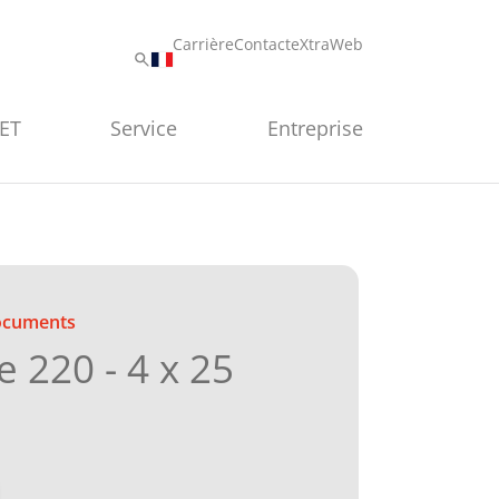
Carrière
Contact
eXtraWeb
PET
Service
Entreprise
documents
 220 - 4 x 25