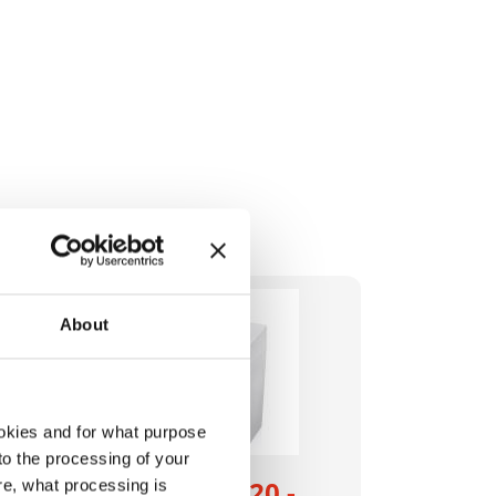
About
okies and for what purpose
 to the processing of your
- 4
HSM Pure 320 -
re, what processing is