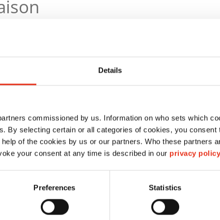
aison
Details
 partners commissioned by us. Information on who sets which co
HSM VK 4812 V
HSM VK 4812P
ls. By selecting certain or all categories of cookies, you consent
 help of the cookies by us or our partners. Who these partners a
oke your consent at any time is described in our
privacy polic
6400001
6460000
480 kN
480 kN
Preferences
Statistics
450 kg
450 kg