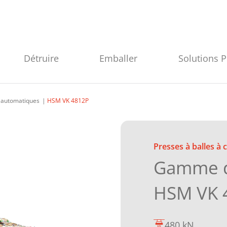
Détruire
Emballer
Solutions 
l automatiques
HSM VK 4812P
Presses à balles à 
Gamme d
HSM VK 
480 kN