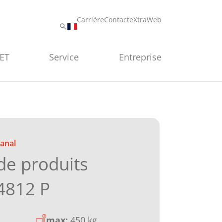
Carrière
Contact
eXtraWeb
PET
Service
Entreprise
canal
e produits
4812 P
max:
450 kg