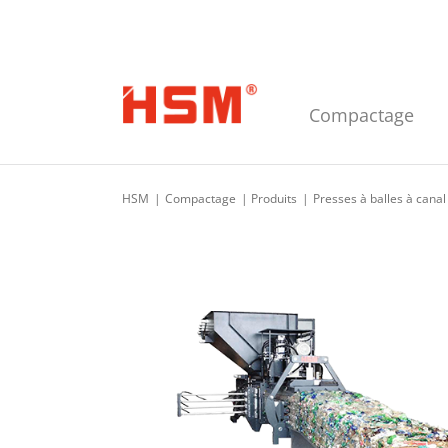
Skip to main navigation
Skip to main content
Skip to footer
Compactage
HSM
Compactage
Produits
Presses à balles à cana