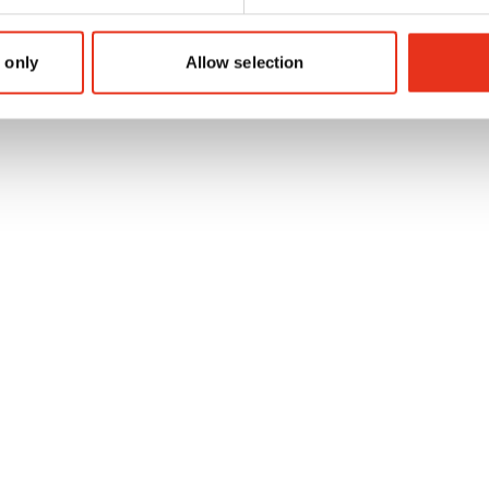
1100 x 750 mm
1100 x 750 mm
 only
Allow selection
4
4