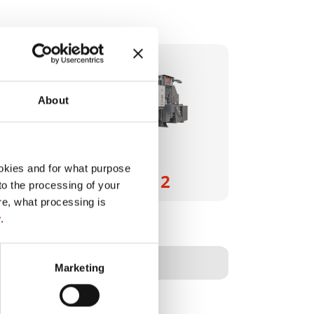
About
okies and for what purpose
HSM VK 5012
 to the processing of your
re, what processing is
y
.
6461000
500 kN
Marketing
480 kg