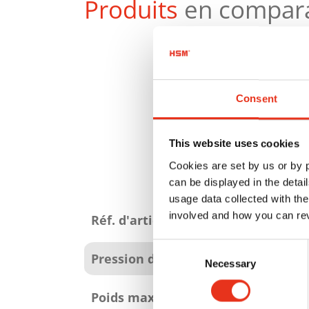
Produits
en compar
Consent
This website uses cookies
Cookies are set by us or by
can be displayed in the detai
Attributs
usage data collected with the
involved and how you can rev
du
Réf. d'article:
produit
Consent
Pression de compactage:
Necessary
Selection
Poids max des balles: