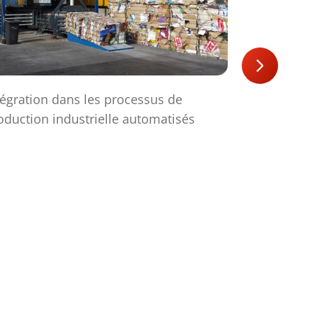
tégration dans les processus de
Fort compa
oduction industrielle automatisés