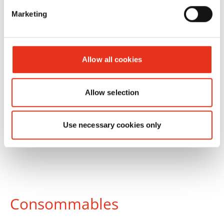
HSM VK
6445003
720 kN
620
Marketing
7215
kg
Allow all cookies
Allow selection
Use necessary cookies only
Consommables