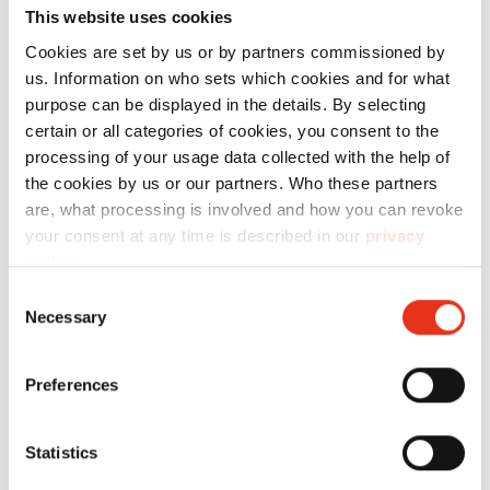
HSM VK
6442007
720 kN
470
This website uses cookies
6015
kg
Cookies are set by us or by partners commissioned by
us. Information on who sets which cookies and for what
purpose can be displayed in the details. By selecting
certain or all categories of cookies, you consent to the
processing of your usage data collected with the help of
the cookies by us or our partners. Who these partners
are, what processing is involved and how you can revoke
your consent at any time is described in our
privacy
HSM VK
policy
.
6443000
620 kN
550
6215
kg
Consent
Necessary
Selection
Preferences
Statistics