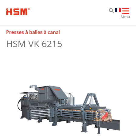
Sk
Sk
Sk
Ouvr
Menu
la
navi
Presses à balles à canal
prin
HSM VK 6215