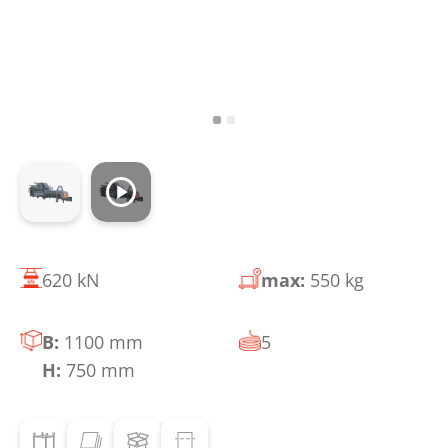
620 kN
max:
550 kg
B:
1100 mm
5
H:
750 mm