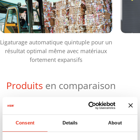
Ligaturage automatique quintuple pour un
résultat optimal même avec matériaux
fortement expansifs
Produits
en comparaison
Poid
max
Réf.
Pression de
des
Consent
Details
About
d'article:
compactage:
ball