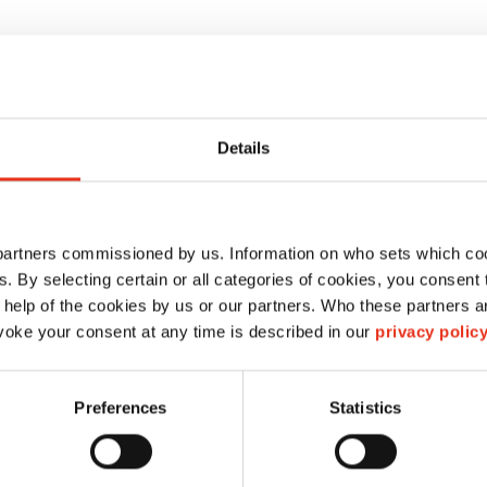
Details
 partners commissioned by us. Information on who sets which co
ls. By selecting certain or all categories of cookies, you consent
 help of the cookies by us or our partners. Who these partners a
sac de réception
oke your consent at any time is described in our
privacy polic
réutilisable - 12
Gigant/HL 1615
Preferences
Statistics
6214995000