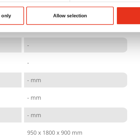
4026631001175
 only
Allow selection
Sac de réception réutilisable
-
-
- mm
- mm
- mm
950 x 1800 x 900 mm