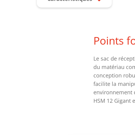
Points f
Le sac de récept
du matériau com
conception robust
facilite la mani
environnement de
HSM 12 Gigant e