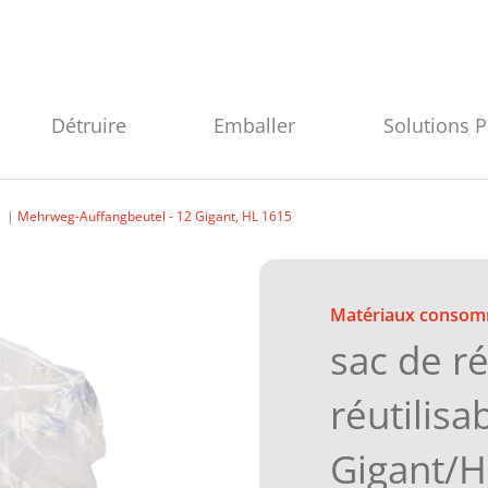
Détruire
Emballer
Solutions 
s
Mehrweg-Auffangbeutel - 12 Gigant, HL 1615
Matériaux consom
sac de r
réutilisa
Gigant/H