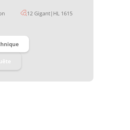
on
12 Gigant|HL 1615
chnique
uête