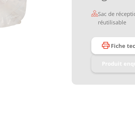
Sac de récepti
réutilisable
Fiche te
Produit enq