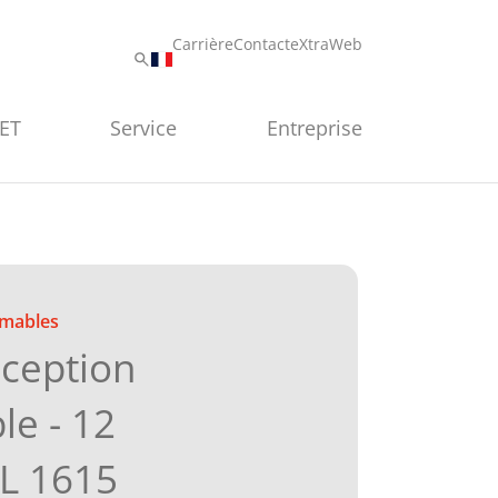
Carrière
Contact
eXtraWeb
PET
Service
Entreprise
mables
éception
ble - 12
L 1615