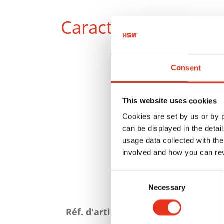
Caractéristiques
Consent
This website uses cookies
Cookies are set by us or by
can be displayed in the detai
usage data collected with the
involved and how you can rev
Consent
Necessary
Selection
Attributs
du
Réf. d'article: