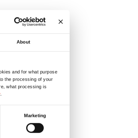
About
okies and for what purpose
 to the processing of your
re, what processing is
y
.
Marketing