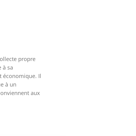
collecte propre
 à sa
et économique. Il
ue à un
 conviennent aux