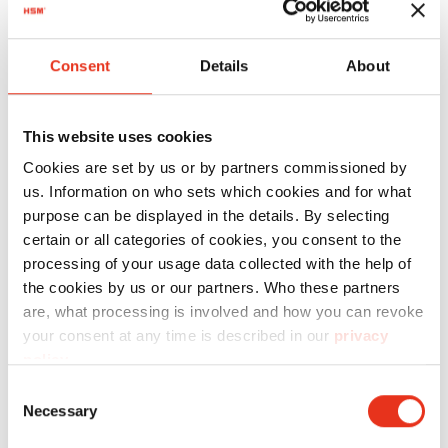
diamètre de fil de 3,1 mm et un poids de 40 kg,
elle garantit un ligaturage fiable et sûr des
Consent
Details
About
balles. Les bobines de fil sont placées sur les
porte-bobines de la presse et sont utilisées en
continu dans le cadre du processus entièrement
This website uses cookies
automatique de pressage et de ligaturage. Elles
Cookies are set by us or by partners commissioned by
garantissent un fonctionnement fluide ainsi
us. Information on who sets which cookies and for what
purpose can be displayed in the details. By selecting
qu’un ligaturage fiable des balles pour le
certain or all categories of cookies, you consent to the
transport et le stockage. Les bobines de fil de
processing of your usage data collected with the help of
ligaturage conviennent aux HSM VK 40 et HSM
the cookies by us or our partners. Who these partners
VK 48.
are, what processing is involved and how you can revoke
your consent at any time is described in our
privacy
policy
.
Caractéristiques
Consent
Necessary
Selection