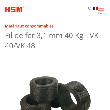
Sk
Sk
Sk
Ouvr
Menu
la
navi
Matériaux consommables
prin
Fil de fer 3,1 mm 40 Kg - VK
40/VK 48