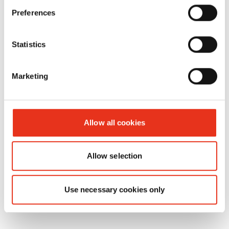
Preferences
Réf.
d'article:
EAN:
Statistics
Fil de fer
6661993100
4026631046817
Marketing
3,1 mm 40
Kg - VK
40/VK 48
Allow all cookies
Allow selection
Use necessary cookies only