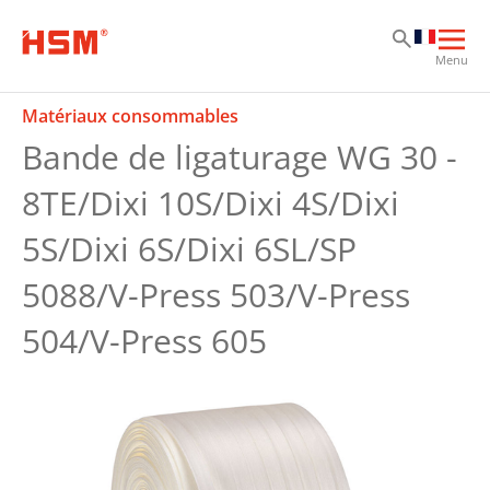
Sk
Sk
Sk
Ouvr
Menu
la
navi
Matériaux consommables
prin
Bande de ligaturage WG 30 -
8TE/Dixi 10S/Dixi 4S/Dixi
5S/Dixi 6S/Dixi 6SL/SP
5088/V-Press 503/V-Press
504/V-Press 605