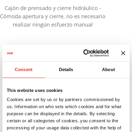
Cajón de prensado y cierre hidráulico -
Cómoda apertura y cierre, no es necesario
realizar ningún esfuerzo manual
Productos
en comparación
Peso
Consent
Details
About
máx.
N.º
Fuerza de
de la
artículo:
prensado:
bala:
This website uses cookies
Cookies are set by us or by partners commissioned by
HSM V-
6110204
120 kN
100
us. Information on who sets which cookies and for what
Press 610 P
kg
purpose can be displayed in the details. By selecting
certain or all categories of cookies, you consent to the
processing of your usage data collected with the help of