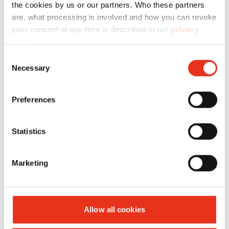
the cookies by us or our partners. Who these partners
are, what processing is involved and how you can revoke
your consent at any time is described in our
privacy
policy
.
Consent
HSM V-
Necessary
6048714
434 kN
230
Selection
Press 860 P
kg
Preferences
Statistics
Marketing
Allow all cookies