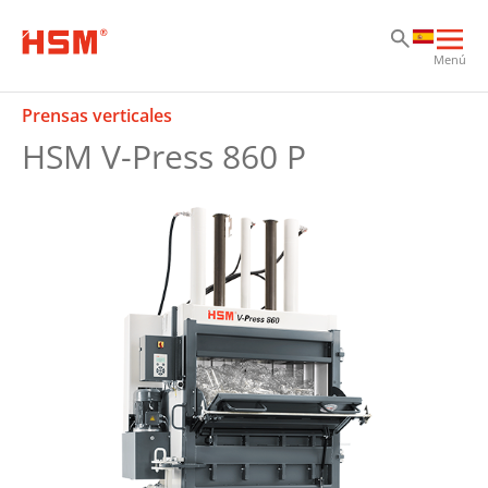
Sk
Sk
Sk
Abri
Menú
nav
prin
Prensas verticales
HSM V-Press 860 P