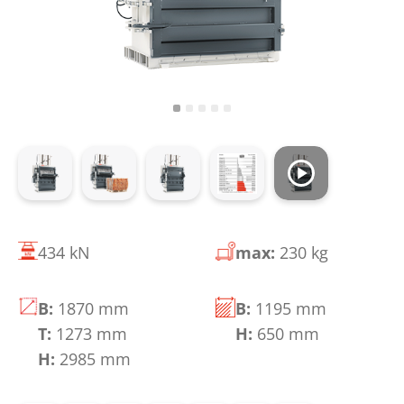
434 kN
max:
230 kg
B:
1870 mm
B:
1195 mm
T:
1273 mm
H:
650 mm
H:
2985 mm