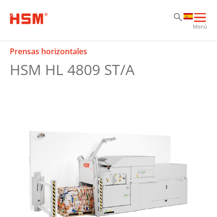
Sk
Sk
Sk
Abri
Menú
nav
prin
Prensas horizontales
HSM HL 4809 ST/A