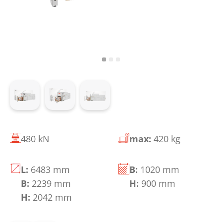
480 kN
max:
420 kg
L:
6483 mm
B:
1020 mm
B:
2239 mm
H:
900 mm
H:
2042 mm