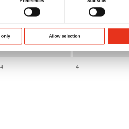
Preferences
Statistics
310 kN
310 kN
350 kg
350 kg
 only
Allow selection
700 x 800 mm
700 x 800 mm
4
4