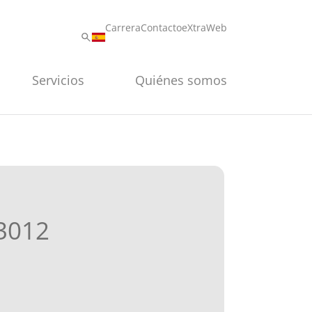
Carrera
Contacto
eXtraWeb
Servicios
Quiénes somos
3012