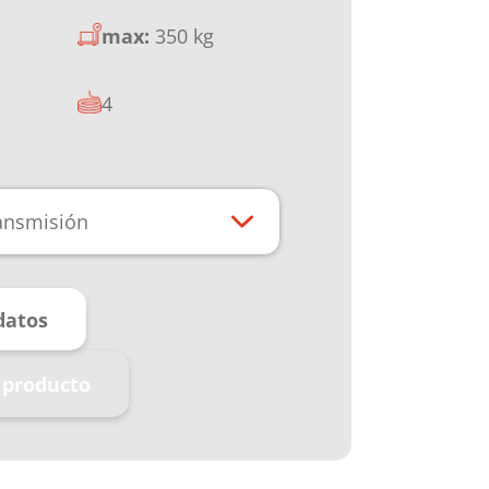
max:
350 kg
4
ransmisión
datos
 producto