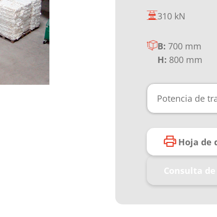
310 kN
B:
700 mm
H:
800 mm
Potencia de t
Hoja de 
Consulta de