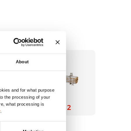
About
okies and for what purpose
 to the processing of your
re, what processing is
HSM VK 4012
y
.
6406000