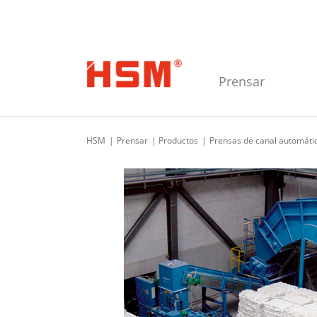
Skip to main navigation
Skip to main content
Skip to footer
Prensar
HSM
Prensar
Productos
Prensas de canal automáti