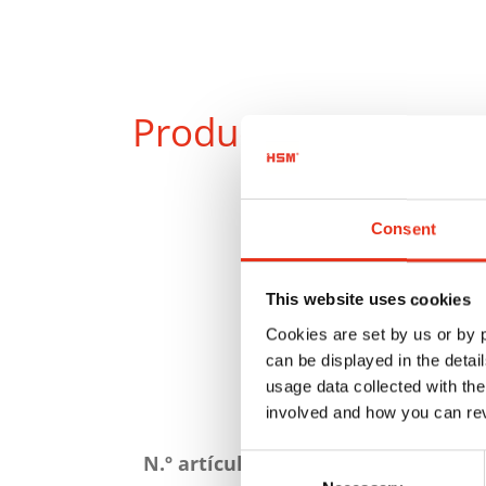
Productos
en compa
Consent
This website uses cookies
Cookies are set by us or by
can be displayed in the detai
usage data collected with the
involved and how you can rev
Atributos
del
N.º artículo:
Consent