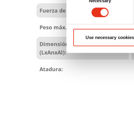
producto
Necessary
Selection
Fuerza de prensado:
Peso máx. de la bala:
Use necessary cookies
Dimensión máx. de la bala
(LxAnxAl):
Atadura: