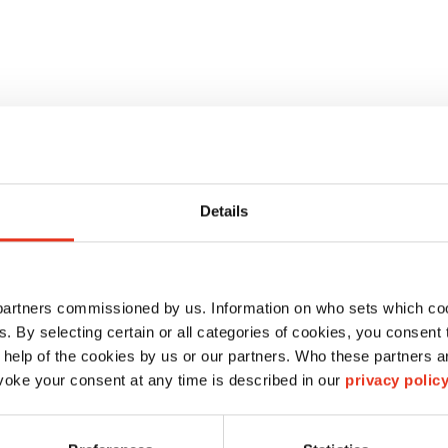
ración
Details
 partners commissioned by us. Information on who sets which co
ls. By selecting certain or all categories of cookies, you consent
 help of the cookies by us or our partners. Who these partners a
HSM VK 3008
HSM VK 3012
oke your consent at any time is described in our
privacy polic
6644001
6645000