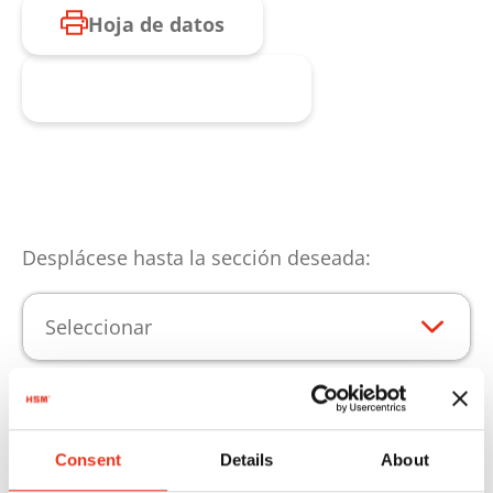
Hoja de datos
Consulta de producto
Desplácese hasta la sección deseada:
Seleccionar
Aspectos destacados del
Consent
Details
About
producto