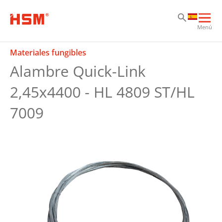
Sk
Sk
Sk
Abri
Menú
nav
prin
Materiales fungibles
Alambre Quick-Link
2,45x4400 - HL 4809 ST/HL
7009