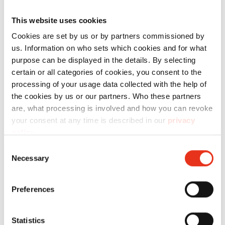
This website uses cookies
Para que pueda utilizar los productos de HSM
Cookies are set by us or by partners commissioned by
sin ningún tipo de limitación, le ofrecemos el
us. Information on who sets which cookies and for what
material fungible adecuado.
purpose can be displayed in the details. By selecting
certain or all categories of cookies, you consent to the
processing of your usage data collected with the help of
Especificaciones
the cookies by us or our partners. Who these partners
are, what processing is involved and how you can revoke
your consent at any time is described in our
privacy
policy
.
Consent
N.º artículo:
EAN:
Necessary
Selection
Alambre
6236993145
4026631075725
Quick-Link
Preferences
2,45x4400 -
HL 4809
Statistics