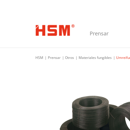
Skip to main navigation
Skip to main content
Skip to footer
Prensar
HSM
Prensar
Otros
Materiales fungibles
Umreifun