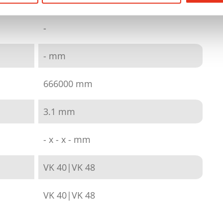
-
-
- mm
666000 mm
3.1 mm
- x - x - mm
VK 40|VK 48
VK 40|VK 48