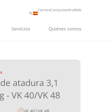
Carrera
Contacto
eXtraWeb
Servicios
Quiénes somos
es
de atadura 3,1
 - VK 40/VK 48
VK 40|VK 48