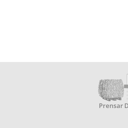
Prensar
D