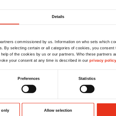
Details
 partners commissioned by us. Information on who sets which co
Alambre de atadura 3,1
ls. By selecting certain or all categories of cookies, you consent
 help of the cookies by us or our partners. Who these partners a
mm 40 Kg - VK 40/VK 48
oke your consent at any time is described in our
privacy polic
3M81400411
Preferences
Statistics
4026631081245
alambre de atadura
 only
Allow selection