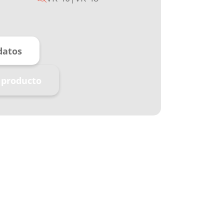
datos
 producto