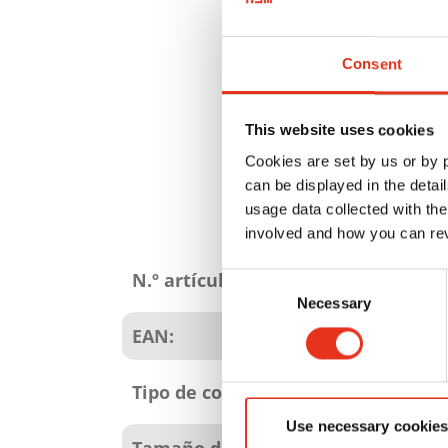
Consent
This website uses cookies
Cookies are set by us or by
can be displayed in the detai
usage data collected with the
involved and how you can rev
Atributos
del
N.º artículo:
Consent
producto
Necessary
Selection
EAN:
Tipo de consumibles:
Use necessary cookies