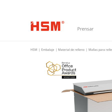
Skip to main navigation
Skip to main content
Skip to footer
Prensar
HSM
Embalaje
Material de relleno
Mallas para rell