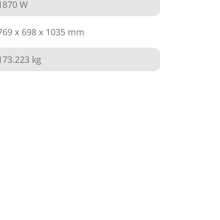
1870 W
769 x 698 x 1035 mm
173.223 kg