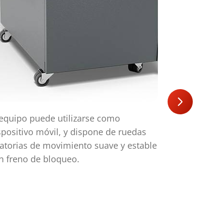
 equipo puede utilizarse como
Al pulsar e
spositivo móvil, y dispone de ruedas
emergencia
ratorias de movimiento suave y estable
inmediato.
n freno de bloqueo.