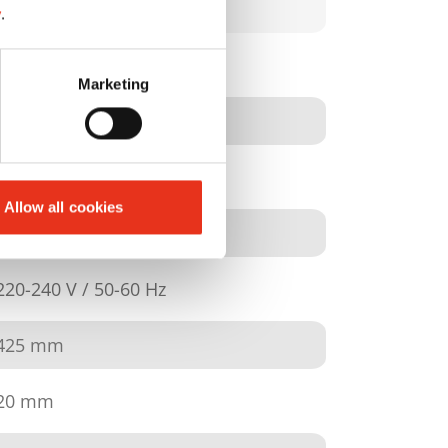
para aspir
y
.
1531954
Marketing
4026631084000
100 kg/h
Allow all cookies
ca. 67 dB(A)
220-240 V / 50-60 Hz
425 mm
20 mm