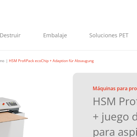
Destruir
Embalaje
Soluciones PET
eno
HSM ProfiPack ecoChip + Adaption für Absaugung
Máquinas para pro
HSM Prof
+ juego 
para asp