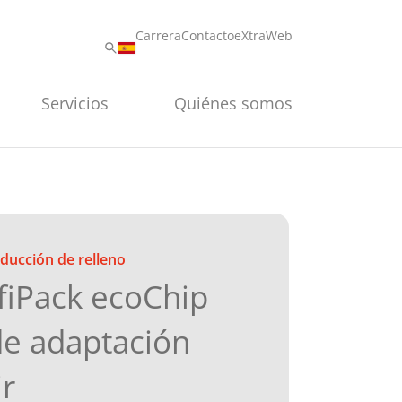
Carrera
Contacto
eXtraWeb
Servicios
Quiénes somos
ducción de relleno
iPack ecoChip
de adaptación
ir