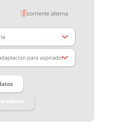
corriente alterna
rna
 adaptacíon para aspirador
datos
 producto