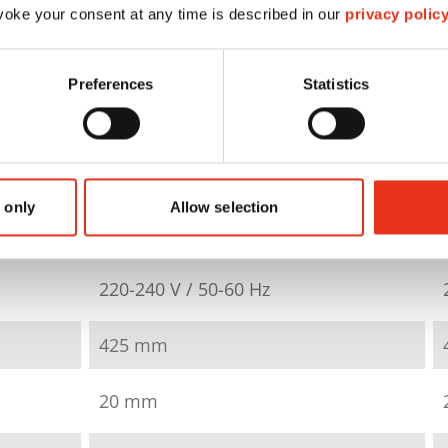
HSM ProfiPack ecoChip
oke your consent at any time is described in our
privacy polic
1531854
Preferences
Statistics
4026631084017
100 kg/h
 only
Allow selection
ca. 67 dB(A)
220-240 V / 50-60 Hz
425 mm
20 mm