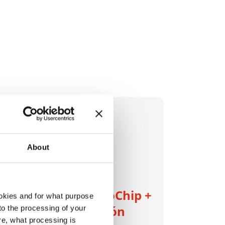
About
HSM ProfiPack ecoChip +
okies and for what purpose
juego de adaptación
 to the processing of your
re, what processing is