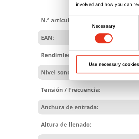
involved and how you can rev
Atributos
del
Consent
N.º artículo:
Necessary
Selection
producto
EAN:
Rendimiento de paso:
Use necessary cookies
Nivel sonoro (marcha en vacío):
Tensión / Frecuencia:
Anchura de entrada:
Altura de llenado: