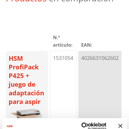
N.º
artículo:
EAN:
HSM
1531054
4026631062602
ProfiPack
P425 +
juego de
adaptación
para aspir