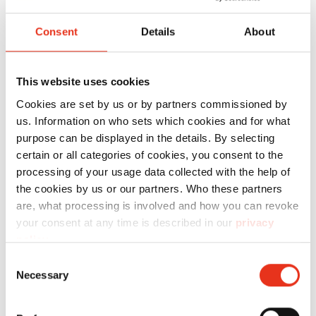
Consent
Details
About
HSM
1533054
4026631072724
This website uses cookies
ProfiPack
Cookies are set by us or by partners commissioned by
P425 +
us. Information on who sets which cookies and for what
juego de
purpose can be displayed in the details. By selecting
certain or all categories of cookies, you consent to the
adaptación
processing of your usage data collected with the help of
para aspir
the cookies by us or our partners. Who these partners
are, what processing is involved and how you can revoke
your consent at any time is described in our
privacy
policy
.
Consent
Necessary
Selection