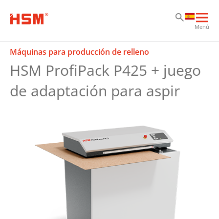
Sk
Sk
Sk
Abri
Menú
nav
prin
Máquinas para producción de relleno
HSM ProfiPack P425 + juego
de adaptación para aspir