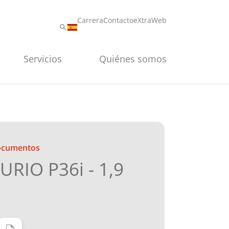
Carrera
Contacto
eXtraWeb
Servicios
Quiénes somos
documentos
RIO P36i - 1,9