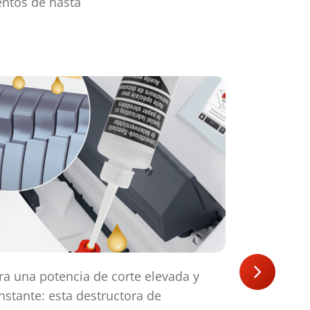
mentos de hasta
ra una potencia de corte elevada y
El potente
nstante: esta destructora de
potencia d