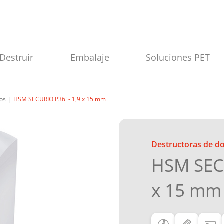
Destruir
Embalaje
Soluciones PET
os
HSM SECURIO P36i - 1,9 x 15 mm
Destructoras de 
HSM SECU
x 15 mm