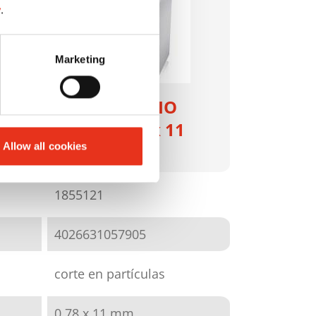
y
.
Marketing
HSM SECURIO
P36i - 0,78 x 11
Allow all cookies
mm
1855121
4026631057905
corte en partículas
0,78 x 11 mm