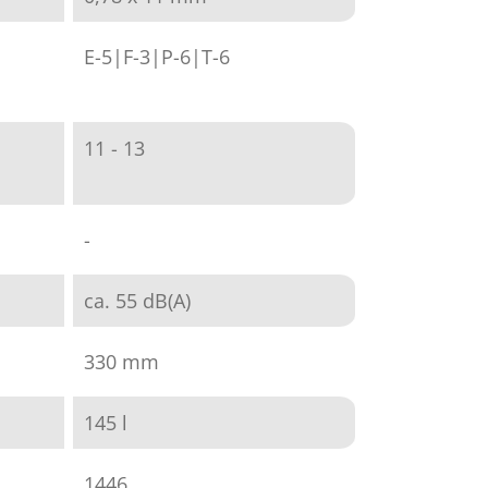
E-5|F-3|P-6|T-6
11 - 13
-
ca. 55 dB(A)
330 mm
145 l
1446