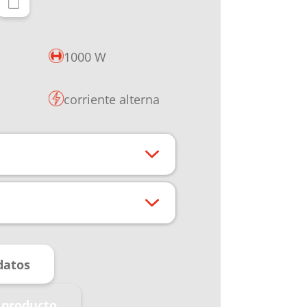
1000 W
corriente alterna
datos
 producto