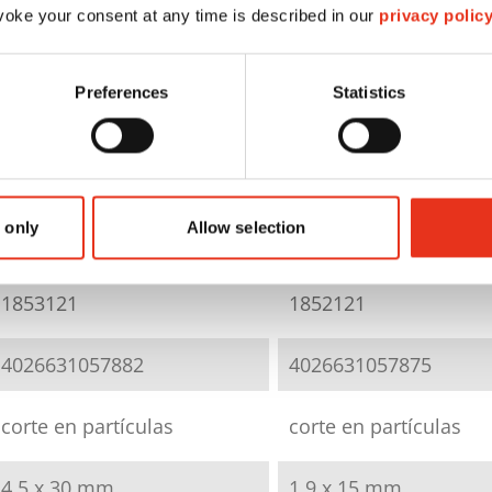
oke your consent at any time is described in our
privacy polic
Preferences
Statistics
HSM SECURIO
HSM SECURIO
P36i - 4,5 x 30
P36i - 1,9 x 15
 only
Allow selection
mm
mm
1853121
1852121
4026631057882
4026631057875
corte en partículas
corte en partículas
4,5 x 30 mm
1,9 x 15 mm