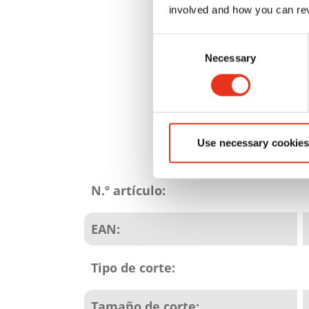
involved and how you can rev
Consent
Necessary
Selection
Use necessary cookies
Atributos
del
N.º artículo:
producto
EAN:
Tipo de corte:
Tamaño de corte: