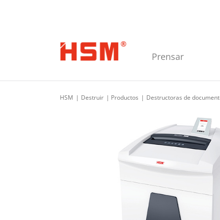
Skip to main navigation
Skip to main content
Skip to footer
Prensar
HSM
Destruir
Productos
Destructoras de document