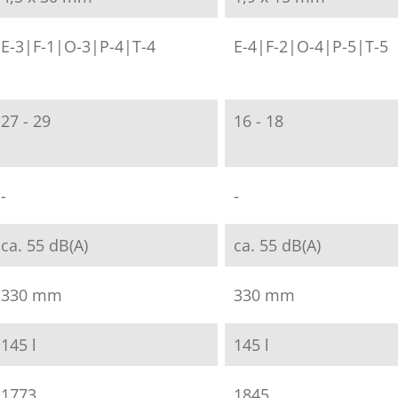
E-3|F-1|O-3|P-4|T-4
E-4|F-2|O-4|P-5|T-5
27 - 29
16 - 18
-
-
ca. 55 dB(A)
ca. 55 dB(A)
330 mm
330 mm
145 l
145 l
1773
1845