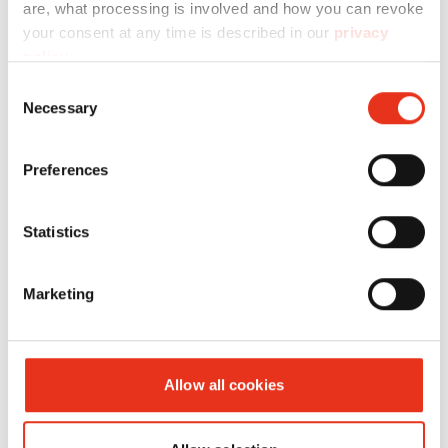
are, what processing is involved and how you can revoke
your consent at any time is described in our
privacy
policy
.
Consent
Necessary
Selection
HSM
1873121
4026631058452
Preferences
SECURIO
P44i - 3,9 x
Statistics
40 mm
Marketing
Allow all cookies
HSM
1873121C
4026631058971