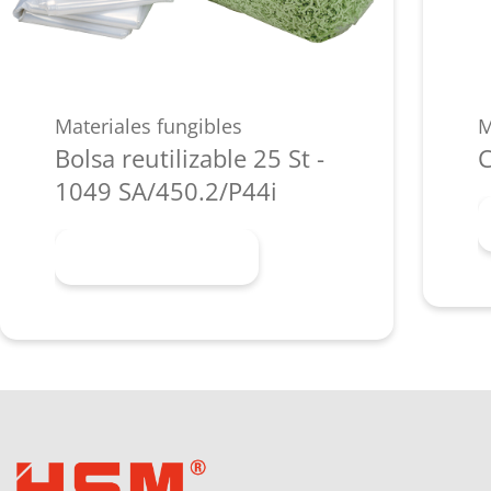
Materiales fungibles
M
Bolsa reutilizable 25 St -
C
1049 SA/450.2/P44i
Más información