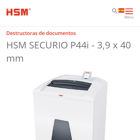
Sk
Sk
Sk
Abri
Menú
nav
prin
Destructoras de documentos
HSM SECURIO P44i - 3,9 x 40
mm