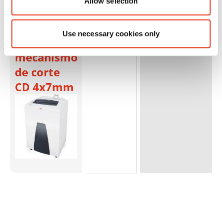
Allow selection
SECURIO
P44i - 3,9 x
Use necessary cookies only
40 mm +
mecanismo
de corte
CD 4x7mm