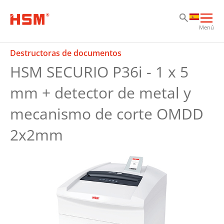
Sk
Sk
Sk
Abri
Menú
nav
prin
Destructoras de documentos
HSM SECURIO P36i - 1 x 5
mm + detector de metal y
mecanismo de corte OMDD
2x2mm