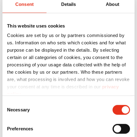
Consent
Details
About
P36i - 1 x 5
mm +
mecanismo
This website uses cookies
de corte
Cookies are set by us or by partners commissioned by
OMDD
us. Information on who sets which cookies and for what
purpose can be displayed in the details. By selecting
2x2mm
certain or all categories of cookies, you consent to the
processing of your usage data collected with the help of
the cookies by us or our partners. Who these partners
are, what processing is involved and how you can revoke
your consent at any time is described in our
privacy
policy
.
Consent
Necessary
Selection
HSM
1854121N
4026631059534
SECURIO
Preferences
P36i - 1 x 5