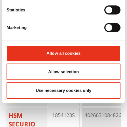
mm +
Statistics
detector
de metal y
Marketing
mecanismo
de corte
OMDD
Allow all cookies
2x2mm
Allow selection
Use necessary cookies only
HSM
1854123S
4026631084826
SECURIO