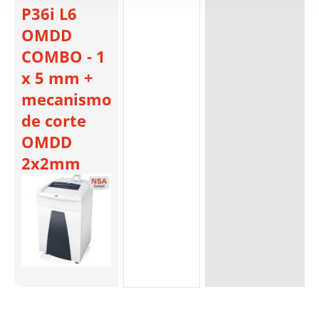
P36i L6
OMDD
COMBO - 1
x 5 mm +
mecanismo
de corte
OMDD
2x2mm