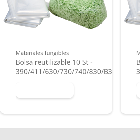
Materiales fungibles
M
Bolsa reutilizable 10 St -
B
390/411/630/730/740/830/B35/P36i/P
3
Más información