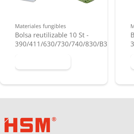
Materiales fungibles
M
Bolsa reutilizable 10 St -
B
390/411/630/730/740/830/B35/P36i/P
3
Más información