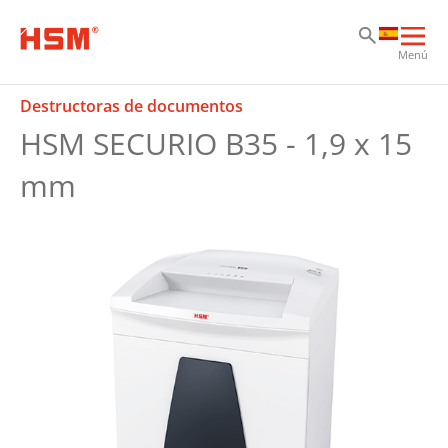
Sk
Sk
Sk
Abri
Menú
nav
prin
Destructoras de documentos
HSM SECURIO B35 - 1,9 x 15
mm