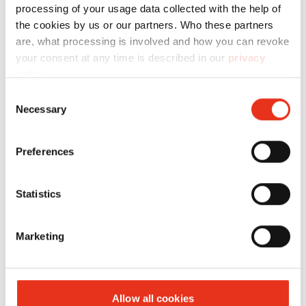
processing of your usage data collected with the help of
the cookies by us or our partners. Who these partners
are, what processing is involved and how you can revoke
your consent at any time is described in our
privacy
policy
.
Consent
HSM
1842111O
4026631031615
Necessary
Selection
SECURIO
B34 - 1,9 x
Preferences
15 mm +
aceitera
Statistics
automática
externa
Marketing
Allow all cookies