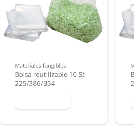
Materiales fungibles
M
Bolsa reutilizable 10 St -
B
225/386/B34
2
Más información