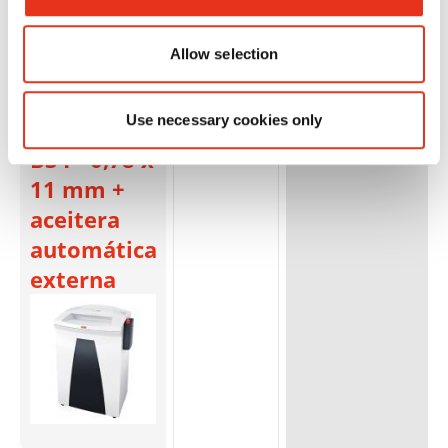
Allow selection
HSM
1845111O
4026631036627
Use necessary cookies only
SECURIO
B34 - 0,78 x
11 mm +
aceitera
automática
externa