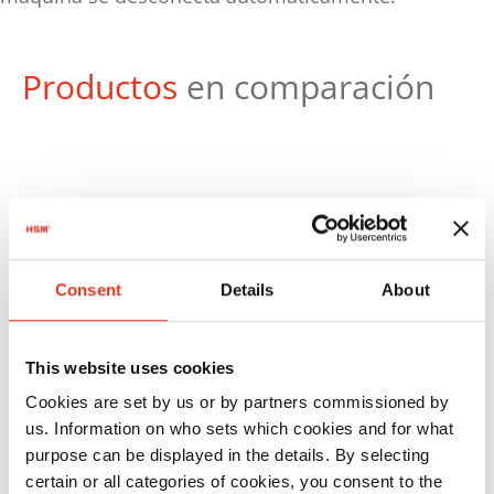
Productos
en comparación
N.º
Consent
Details
About
artículo:
EAN:
HSM
1842111
4026631025171
This website uses cookies
SECURIO
Cookies are set by us or by partners commissioned by
B34 - 1,9 x
us. Information on who sets which cookies and for what
15 mm
purpose can be displayed in the details. By selecting
certain or all categories of cookies, you consent to the