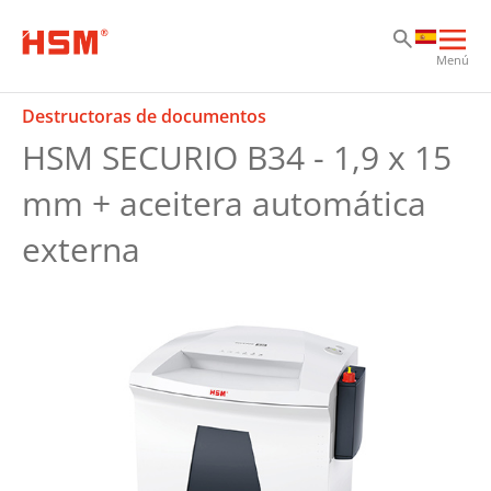
Sk
Sk
Sk
Abri
Menú
nav
prin
Destructoras de documentos
HSM SECURIO B34 - 1,9 x 15
mm + aceitera automática
externa