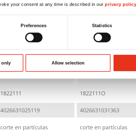
oke your consent at any time is described in our
privacy polic
Preferences
Statistics
HSM SECURIO
B32 - 1,9 x 15
+ aceitera
 only
Allow selection
HSM SECURIO
automática
B32 - 1,9 x 15 mm
externa
1822111
1822111O
4026631025119
4026631031363
corte en partículas
corte en partículas