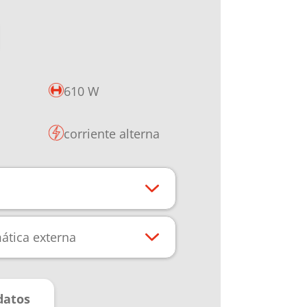
610 W
corriente alterna
ática externa
datos