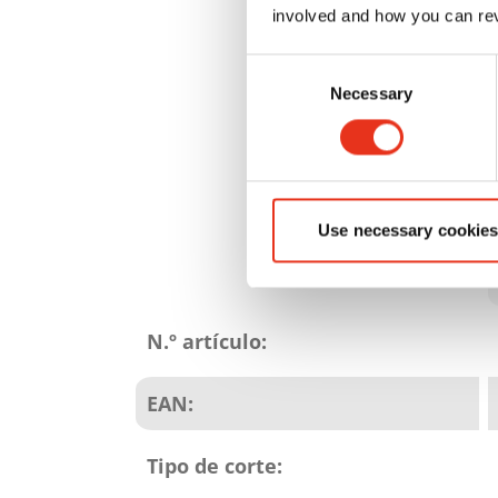
involved and how you can rev
Consent
Necessary
Selection
Use necessary cookies
Atributos
del
N.º artículo:
producto
EAN:
Tipo de corte: