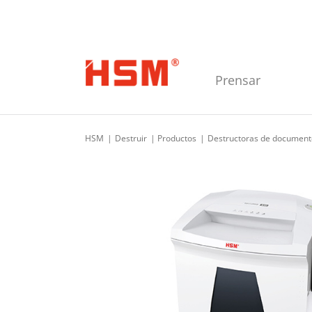
Skip to main navigation
Skip to main content
Skip to footer
Prensar
HSM
Destruir
Productos
Destructoras de document