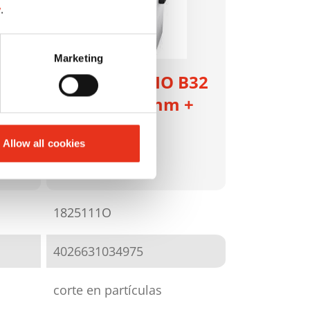
y
.
Marketing
HSM SECURIO B32
 mm
- 0,78 x 11 mm +
aceitera
Allow all cookies
automática
externa
1825111O
4026631034975
corte en partículas