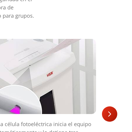
ora de
o para grupos.
a célula fotoeléctrica inicia el equipo
El equipo e