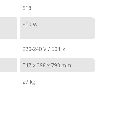
818
610 W
220-240 V / 50 Hz
547 x 398 x 793 mm
27 kg