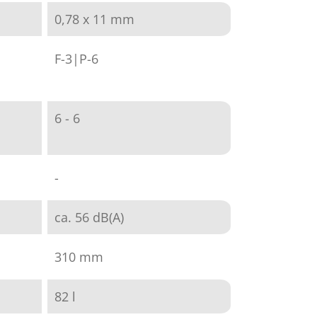
0,78 x 11 mm
F-3|P-6
6 - 6
-
ca. 56 dB(A)
310 mm
82 l