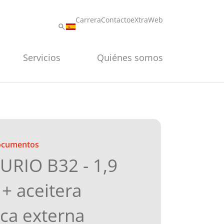
Carrera
Contacto
eXtraWeb
Servicios
Quiénes somos
documentos
RIO B32 - 1,9
+ aceitera
ca externa