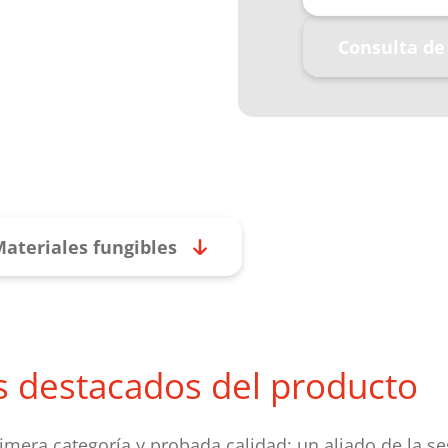
Consulta de
ateriales fungibles
s destacados del producto
imera categoría y probada calidad: un aliado de la se