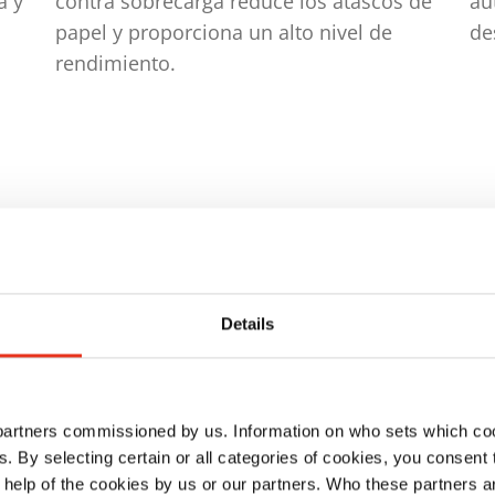
a y
contra sobrecarga reduce los atascos de
au
papel y proporciona un alto nivel de
de
rendimiento.
Details
ración
 partners commissioned by us. Information on who sets which co
ls. By selecting certain or all categories of cookies, you consent
 help of the cookies by us or our partners. Who these partners a