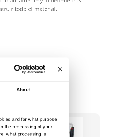
tomáticamente y lo detiene tras
inicia aut
struir todo el material.
de papel y 
destruir to
About
okies and for what purpose
 to the processing of your
re, what processing is