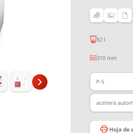
82 l
310 mm
P-5
aceitera autom
Hoja de 