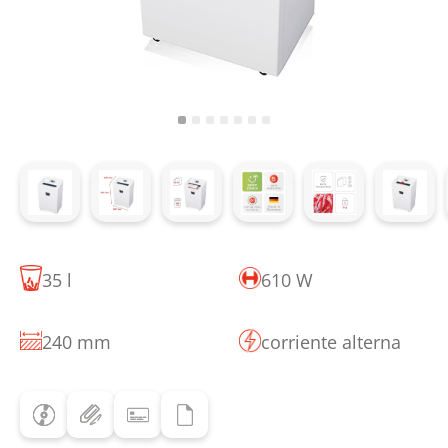
35 l
610 W
240 mm
corriente alterna