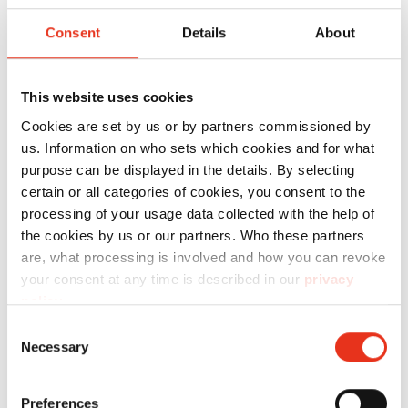
Consent
Details
About
N.º
artículo:
EAN:
c
This website uses cookies
HSM Pure
2333121
4026631059916
Cookies are set by us or by partners commissioned by
320 - 3,9 x
us. Information on who sets which cookies and for what
30 mm
purpose can be displayed in the details. By selecting
certain or all categories of cookies, you consent to the
processing of your usage data collected with the help of
the cookies by us or our partners. Who these partners
are, what processing is involved and how you can revoke
your consent at any time is described in our
privacy
policy
.
Consent
Necessary
Selection
HSM Pure
2341111
4026631054218
420 - 5,8
t
Preferences