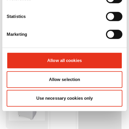
mm
Statistics
Marketing
HSM Pure
2340111
4026631054201
Allow all cookies
420 - 3,9
t
mm
Allow selection
Use necessary cookies only