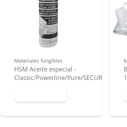
Materiales fungibles
M
HSM Aceite especial -
B
Classic/Powerline/Pure/SECURIO/shred
1
Más información