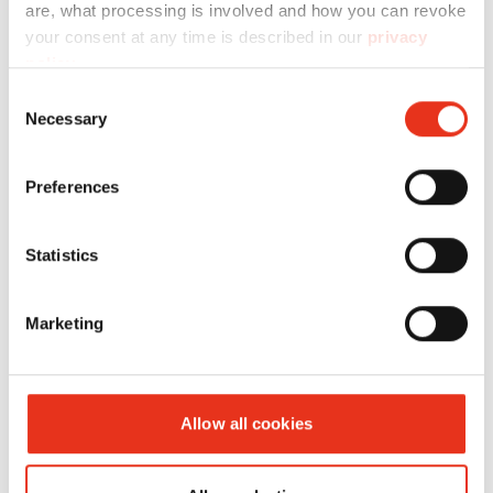
are, what processing is involved and how you can revoke
your consent at any time is described in our
privacy
HSM
1043121
4026631057721
policy
.
shredstar
Consent
Necessary
Selection
X5 - 4,5 x
30 mm +
Preferences
mecanismo
de corte
Statistics
CD
Marketing
Allow all cookies
HSM
1046111
4026631057776