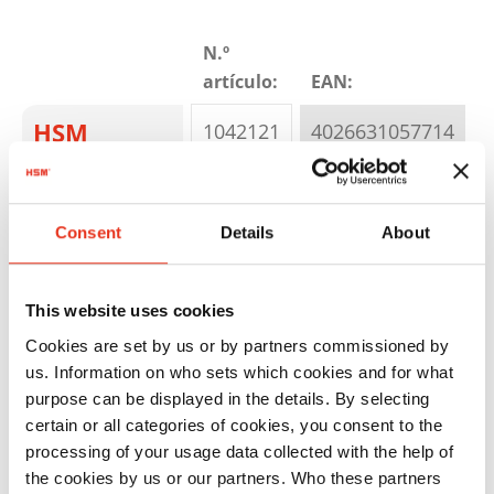
N.º
artículo:
EAN:
c
HSM
1042121
4026631057714
shredstar
t
S10 - 6
mm+
Consent
Details
About
mecanismo
de corte
This website uses cookies
CD
Cookies are set by us or by partners commissioned by
us. Information on who sets which cookies and for what
purpose can be displayed in the details. By selecting
certain or all categories of cookies, you consent to the
processing of your usage data collected with the help of
the cookies by us or our partners. Who these partners