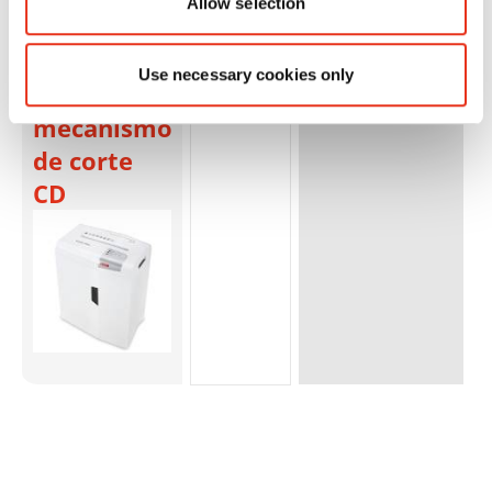
Allow selection
shredstar
X6pro - 2 x
Use necessary cookies only
15 mm +
mecanismo
de corte
CD