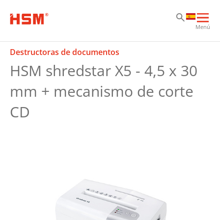
Sk
Sk
Sk
Abri
Menú
nav
prin
Destructoras de documentos
HSM shredstar X5 - 4,5 x 30
mm + mecanismo de corte
CD