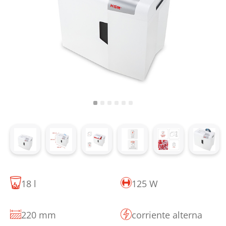
18 l
125 W
220 mm
corriente alterna