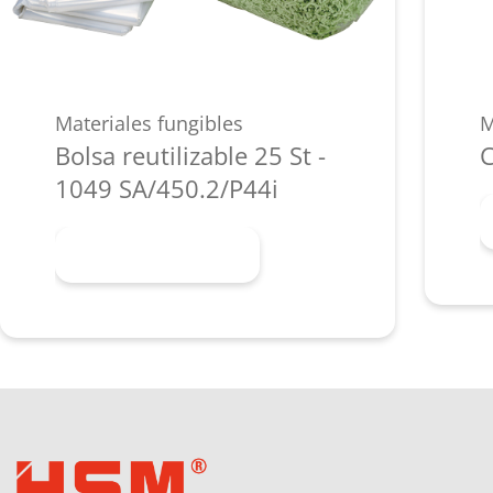
Materiales fungibles
M
Bolsa reutilizable 25 St -
C
1049 SA/450.2/P44i
Más información