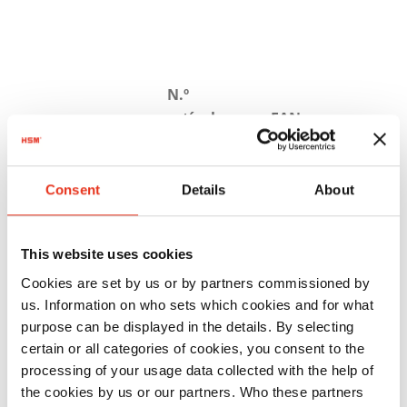
N.º
artículo:
EAN:
HSM
1872121
4026631058445
SECURIO
Consent
Details
About
P44i - 1,9 x
15 mm
This website uses cookies
Cookies are set by us or by partners commissioned by
us. Information on who sets which cookies and for what
purpose can be displayed in the details. By selecting
certain or all categories of cookies, you consent to the
processing of your usage data collected with the help of
the cookies by us or our partners. Who these partners