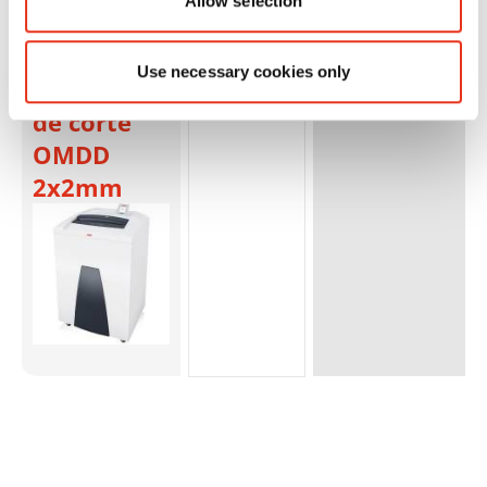
Allow selection
P44i - 0,78
x 11 mm +
Use necessary cookies only
mecanismo
de corte
OMDD
2x2mm