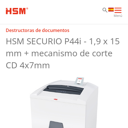
Sk
Sk
Sk
Abri
Menú
nav
prin
Destructoras de documentos
HSM SECURIO P44i - 1,9 x 15
mm + mecanismo de corte
CD 4x7mm