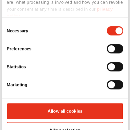
are, what processing is involved and how you can revoke
HSM
1872121C
4026631058988
your consent at any time is described in our
privacy
SECURIO
policy
.
P44i - 1,9 x
Consent
Necessary
15 mm +
Selection
mecanismo
Preferences
de corte
CD 4x7mm
Statistics
Marketing
Allow all cookies
HSM
1875121M
4026631059039
SECURIO