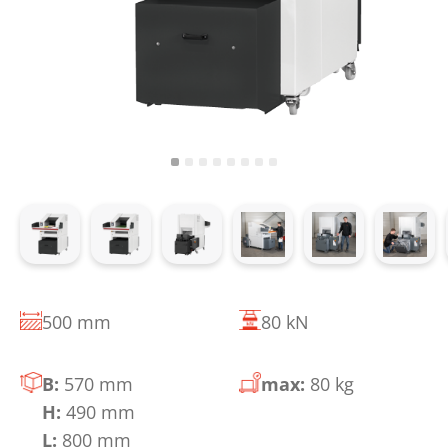
500 mm
80 kN
B:
570 mm
max:
80 kg
H:
490 mm
L:
800 mm