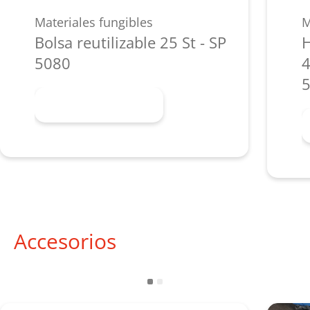
Materiales fungibles
M
Bolsa reutilizable 25 St - SP
H
5080
4
Más información
Accesorios