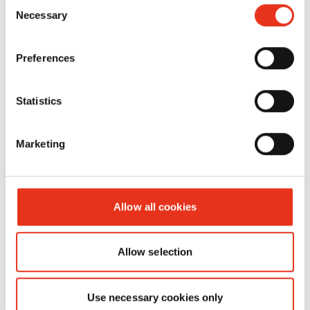
Consent
HSM
2994414134
4026631060318
Necessary
Selection
Powerline
SP 5088 -
Preferences
3,9 x 40
mm
Statistics
Marketing
Allow all cookies
Allow selection
Materiales fungibles
Use necessary cookies only