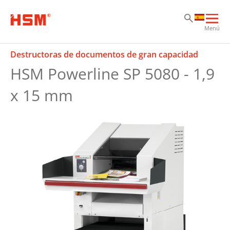
Sk
Sk
Sk
Abri
Menú
nav
prin
Destructoras de documentos de gran capacidad
HSM Powerline SP 5080 - 1,9
x 15 mm