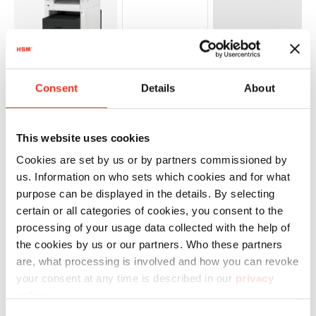
Consent
Details
About
HSM
2993209134
4026631060288
Powerline
SP 5080 -
This website uses cookies
1,9 x 15
Cookies are set by us or by partners commissioned by
mm
us. Information on who sets which cookies and for what
purpose can be displayed in the details. By selecting
certain or all categories of cookies, you consent to the
processing of your usage data collected with the help of
the cookies by us or our partners. Who these partners
are, what processing is involved and how you can revoke
your consent at any time is described in our
privacy
policy
.