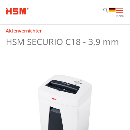
Zu
Zu
Zu
Hau
Menü
öff
Aktenvernichter
HSM SECURIO C18 - 3,9 mm