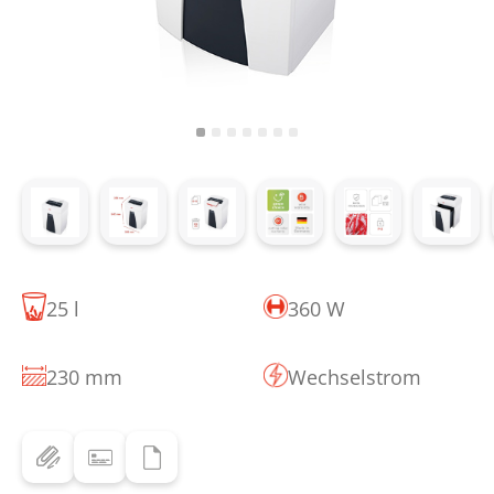
25 l
360 W
230 mm
Wechselstrom