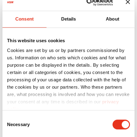
Artikel-
Nr.:
EAN:
S
Consent
Details
About
HSM
1911121
4026631056748
SECURIO
This website uses cookies
C18 - 5,8
Cookies are set by us or by partners commissioned by
mm
us. Information on who sets which cookies and for what
purpose can be displayed in the details. By selecting
certain or all categories of cookies, you consent to the
processing of your usage data collected with the help of
the cookies by us or our partners. Who these partners
are, what processing is involved and how you can revoke
your consent at any time is described in our
privacy
policy
.
HSM
1910121
4026631056755
Consent
Necessary
SECURIO
Selection
C18 - 3,9