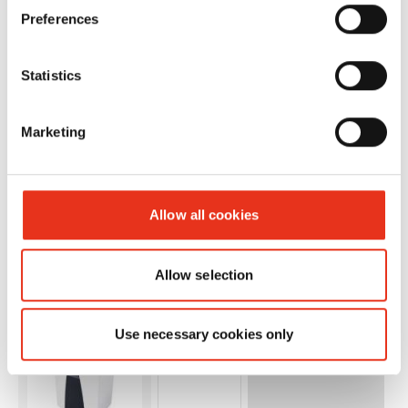
Preferences
mm
Statistics
Marketing
HSM
1913121
4026631056762
P
Allow all cookies
SECURIO
C18 - 3,9 x
Allow selection
30 mm
Use necessary cookies only