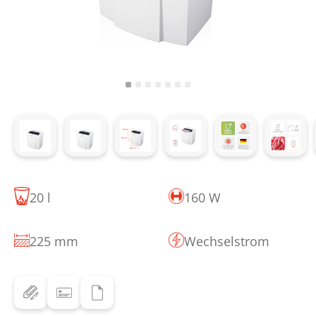
20 l
160 W
225 mm
Wechselstrom