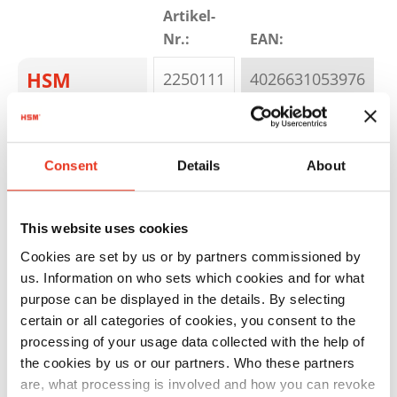
Artikel-
Nr.:
EAN:
S
HSM
2250111
4026631053976
SECURIO
C14 - 3,9
mm
Consent
Details
About
This website uses cookies
Cookies are set by us or by partners commissioned by
us. Information on who sets which cookies and for what
purpose can be displayed in the details. By selecting
certain or all categories of cookies, you consent to the
HSM
2253111
4026631053983
P
processing of your usage data collected with the help of
SECURIO
the cookies by us or our partners. Who these partners
are, what processing is involved and how you can revoke
C14 - 4 x 25