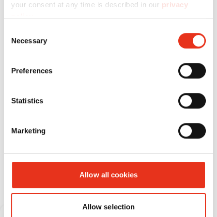
your consent at any time is described in our
privacy
mm
policy
.
Consent
Necessary
Selection
Preferences
Statistics
Marketing
Verbrauchsmaterial
Allow all cookies
Allow selection