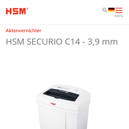
Zu
Zu
Zu
Hau
Menü
öff
Aktenvernichter
HSM SECURIO C14 - 3,9 mm