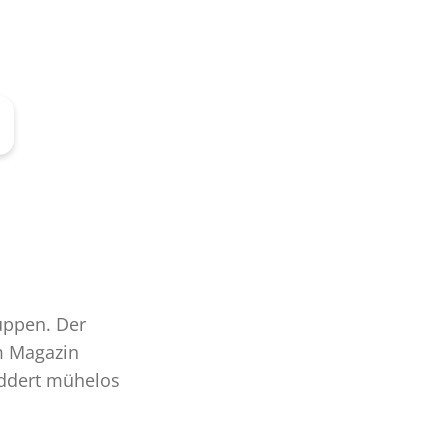
uppen. Der
m Magazin
eddert mühelos