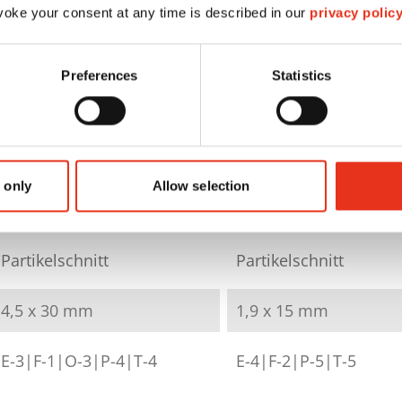
oke your consent at any time is described in our
privacy polic
HSM SECURIO
HSM SECURIO
AF500 - 4,5 x 30
AF500 - 1,9 x 1
Preferences
Statistics
mm
mm
2103111
2102111
 only
Allow selection
4026631050661
4026631050678
Partikelschnitt
Partikelschnitt
4,5 x 30 mm
1,9 x 15 mm
E-3|F-1|O-3|P-4|T-4
E-4|F-2|P-5|T-5