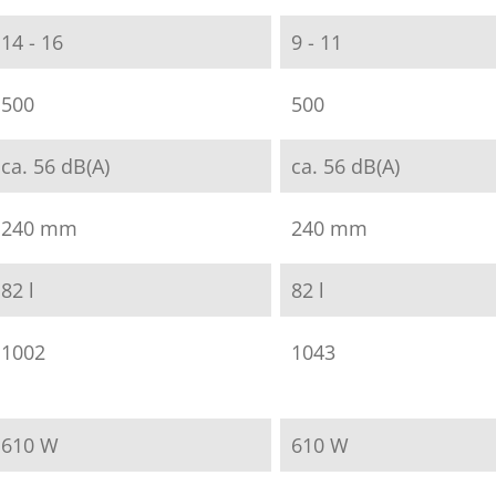
14 - 16
9 - 11
500
500
ca. 56 dB(A)
ca. 56 dB(A)
240 mm
240 mm
82 l
82 l
1002
1043
610 W
610 W