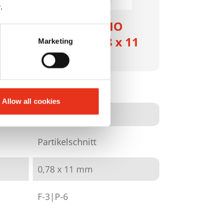
y
.
HSM SECURIO
5
AF500 - 0,78 x 11
Marketing
mm
2105111
Allow all cookies
4026631050685
Partikelschnitt
0,78 x 11 mm
F-3|P-6