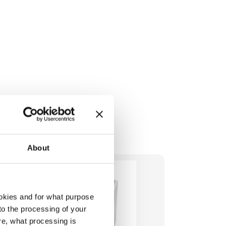
Dauerbetri
HSM AF 150
About
okies and for what purpose
 to the processing of your
re, what processing is