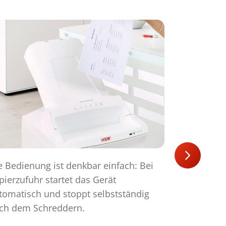
e Bedienung ist denkbar einfach: Bei
pierzufuhr startet das Gerät
tomatisch und stoppt selbstständig
ch dem Schreddern.
Der kraftvo
Schnittleis