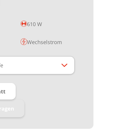
610 W
Wechselstrom
fe
tt
ragen