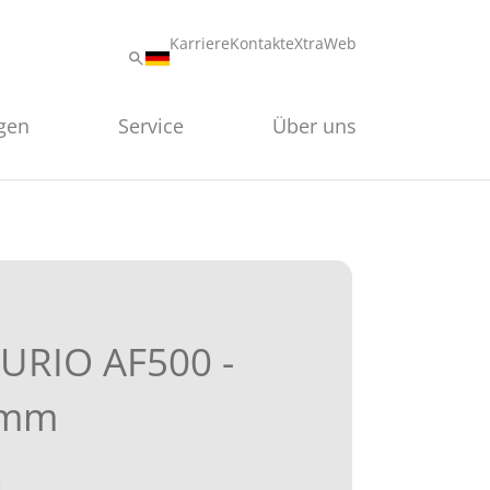
Karriere
Kontakt
eXtraWeb
gen
Service
Über uns
URIO AF500 -
 mm