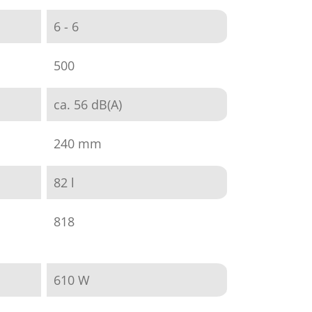
6 - 6
500
ca. 56 dB(A)
240 mm
82 l
818
610 W