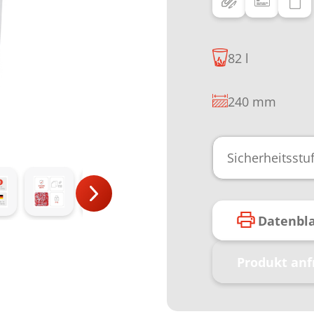
82 l
240 mm
Sicherheitsstu
Datenbla
Produkt anf