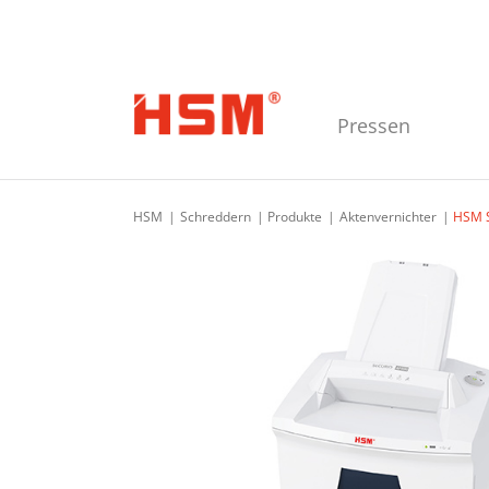
Zur Hauptnavigation springen
Zum Hauptinhalt springen
Zur Seitenfußzeile springen
Pressen
HSM
Schreddern
Produkte
Aktenvernichter
HSM S