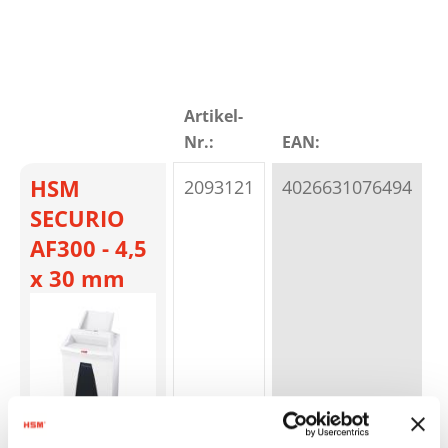
Artikel-
Nr.:
EAN:
S
HSM
2093121
4026631076494
P
SECURIO
AF300 - 4,5
x 30 mm