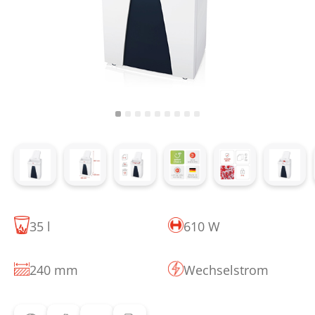
35 l
610 W
240 mm
Wechselstrom