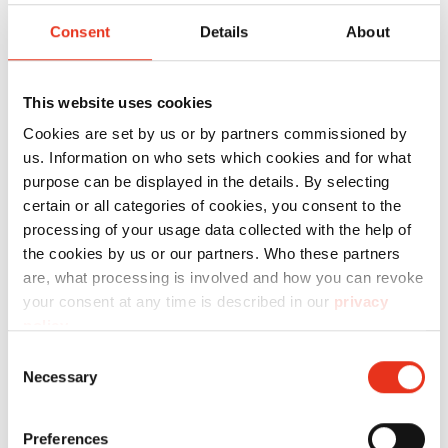
HSM
Consent
Details
About
2113111
4026631076548
P
SECURIO
AF350 - 4,5
This website uses cookies
x 30 mm
Cookies are set by us or by partners commissioned by
us. Information on who sets which cookies and for what
purpose can be displayed in the details. By selecting
certain or all categories of cookies, you consent to the
processing of your usage data collected with the help of
the cookies by us or our partners. Who these partners
are, what processing is involved and how you can revoke
your consent at any time is described in our
privacy
HSM
policy
.
2112111
4026631076517
P
SECURIO
Consent
Necessary
Selection
AF350 - 1,9
x 15 mm
Preferences