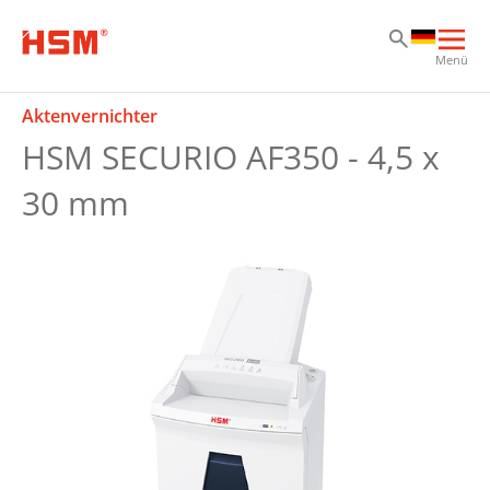
Zu
Zu
Zu
Hau
Menü
öff
Aktenvernichter
HSM SECURIO AF350 - 4,5 x
30 mm