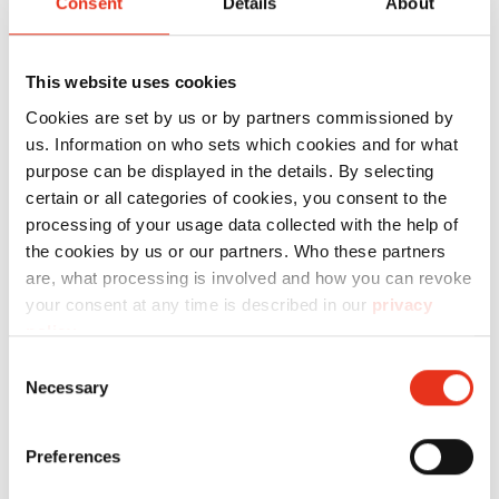
Consent
Details
About
Nr.:
EAN:
S
HSM Pure
2341111
4026631054218
This website uses cookies
420 - 5,8
Cookies are set by us or by partners commissioned by
mm
us. Information on who sets which cookies and for what
purpose can be displayed in the details. By selecting
certain or all categories of cookies, you consent to the
processing of your usage data collected with the help of
the cookies by us or our partners. Who these partners
are, what processing is involved and how you can revoke
your consent at any time is described in our
privacy
policy
.
HSM Pure
2340111
4026631054201
Consent
Necessary
Selection
420 - 3,9
mm
Preferences