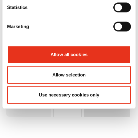
Statistics
Marketing
HSM Pure
2343111
4026631054225
P
420 - 4,5 x
Allow all cookies
30 mm
Allow selection
Use necessary cookies only