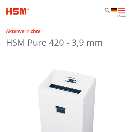
Zu
Zu
Zu
Hau
Menü
öff
Aktenvernichter
HSM Pure 420 - 3,9 mm