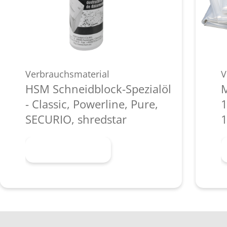
Verbrauchsmaterial
V
HSM Schneidblock-Spezialöl
M
- Classic, Powerline, Pure,
1
SECURIO, shredstar
1
Mehr erfahren