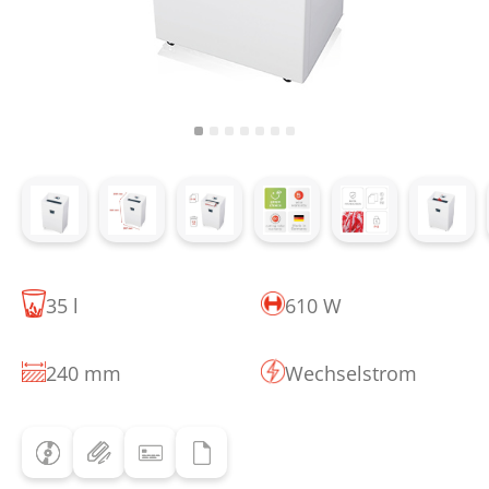
35 l
610 W
240 mm
Wechselstrom