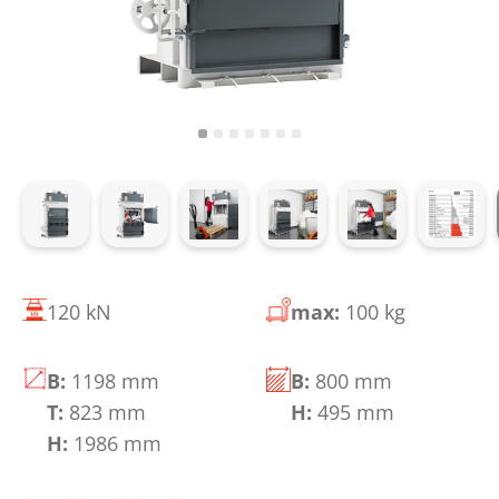
120 kN
max:
100 kg
B:
1198 mm
B:
800 mm
T:
823 mm
H:
495 mm
H:
1986 mm