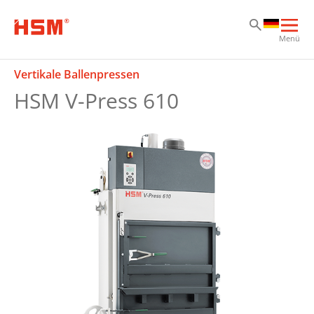
Zu
Zu
Zu
Hau
Menü
öff
Vertikale Ballenpressen
HSM V-Press 610