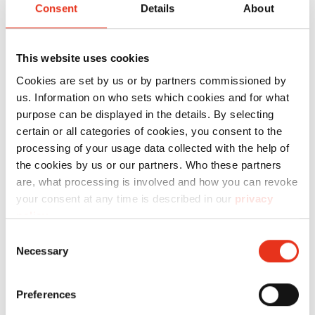
Artikel-
Balle
Consent
Details
About
Nr.:
Presskraft:
max:
HSM V-
6112161
57 kN
70 kg
This website uses cookies
Press 605
Cookies are set by us or by partners commissioned by
us. Information on who sets which cookies and for what
purpose can be displayed in the details. By selecting
certain or all categories of cookies, you consent to the
processing of your usage data collected with the help of
the cookies by us or our partners. Who these partners
are, what processing is involved and how you can revoke
your consent at any time is described in our
privacy
policy
.
HSM V-
6110174
120 kN
100 k
Consent
Press 610
Necessary
Selection
Preferences