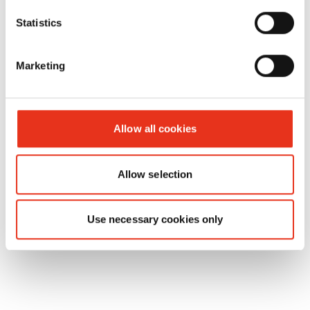
Statistics
Marketing
HSM V-
6042414
180 kN
200 k
Press 718
plus C
Allow all cookies
Allow selection
Use necessary cookies only