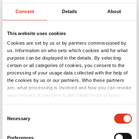
ermöglicht dadurch ein besonders schnelles
Consent
Details
About
und anwenderfreundliches Abbinden der
Ballen. Dank seiner hohen Reißfestigkeit bietet
er eine zuverlässige Umreifung für Transport
This website uses cookies
und Lagerung. Der Quicklink-Draht hat einen
Cookies are set by us or by partners commissioned by
Durchmesser von 2,95 mm und eine Länge von
us. Information on who sets which cookies and for what
purpose can be displayed in the details. By selecting
4500 mm und ist optimal auf den Einsatz in der
certain or all categories of cookies, you consent to the
horizontalen Ballenpresse HSM HL 3521 S
processing of your usage data collected with the help of
abgestimmt.
the cookies by us or our partners. Who these partners
are, what processing is involved and how you can revoke
your consent at any time is described in our
privacy
Technische Daten
policy
.
Consent
Necessary
Selection
Preferences