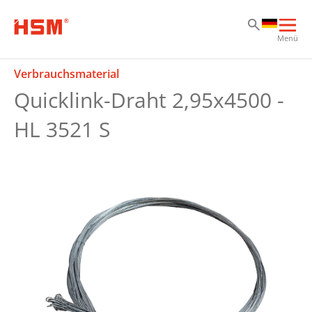
Zu
Zu
Zu
Hau
Menü
öff
Verbrauchsmaterial
Quicklink-Draht 2,95x4500 -
HL 3521 S