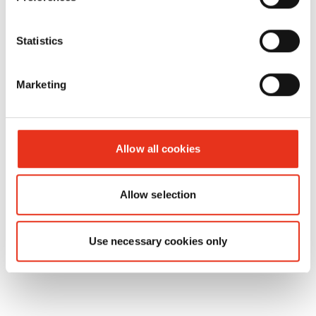
Artikel-Nr.:
EAN:
Statistics
Quicklink-
6236993151
4026631076630
Draht
Marketing
2,95x4500 -
HL 3521 S
Allow all cookies
Allow selection
Use necessary cookies only