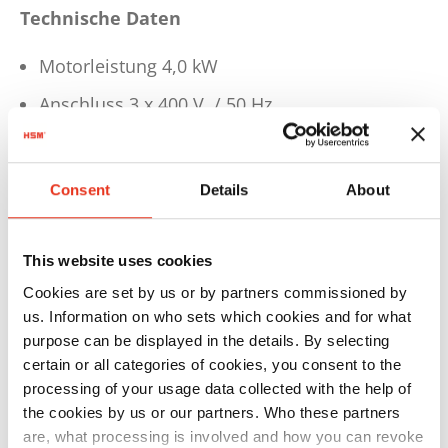
Technische Daten
Motorleistung 4,0 kW
Anschluss 3 x 400 V / 50 Hz
Presskraft 548 kN
Theoretische Taktzeit im Leerlauf 25 sec.
Consent
Details
About
Stundenleistung ca. 1 - 2 Ballen
Ballengewicht ca. 400 - 550 kg
This website uses cookies
(materialabhängig)
Cookies are set by us or by partners commissioned by
us. Information on who sets which cookies and for what
Maximale Ballengröße L 1200 x B 1100 x H
purpose can be displayed in the details. By selecting
1000 - 1200 mm
certain or all categories of cookies, you consent to the
Größe B 1780 x T 1568 x H 2990 mm, ca. 2430
processing of your usage data collected with the help of
the cookies by us or our partners. Who these partners
kg
are, what processing is involved and how you can revoke