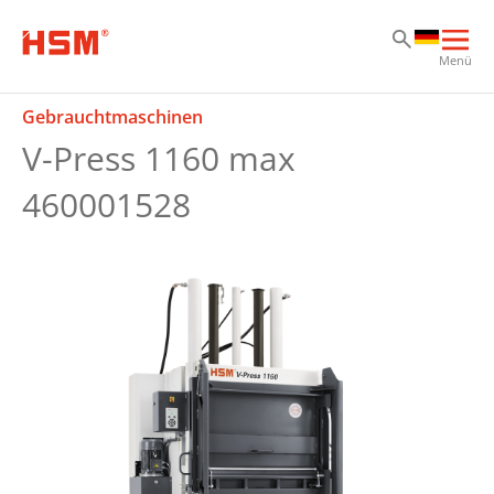
Zu
Zu
Zu
Hau
Menü
öff
Gebrauchtmaschinen
V-Press 1160 max
460001528