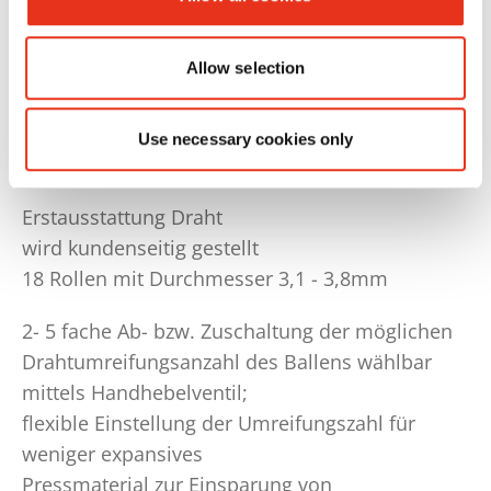
18 Stk., fahrbar, jeweils mit Lenk- und
Stopprollen ausgestattet
Allow selection
Drahtfangnetz montiert überhängend
zwischen Drahtstation und Ballenpresse
Use necessary cookies only
(Unfallschutz bei Drahtende- Bruch)
Erstausstattung Draht
wird kundenseitig gestellt
18 Rollen mit Durchmesser 3,1 - 3,8mm
2- 5 fache Ab- bzw. Zuschaltung der möglichen
Drahtumreifungsanzahl des Ballens wählbar
mittels Handhebelventil;
flexible Einstellung der Umreifungszahl für
weniger expansives
Pressmaterial zur Einsparung von