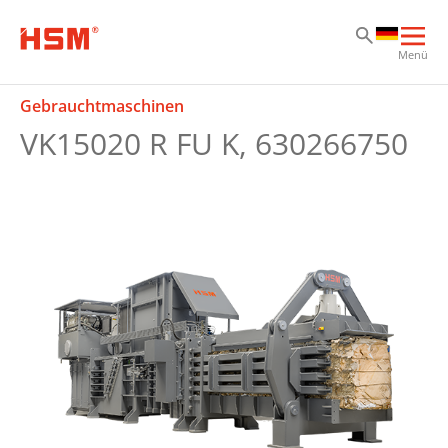
Zu
Zu
Zu
Hau
Menü
öff
Gebrauchtmaschinen
VK15020 R FU K, 630266750