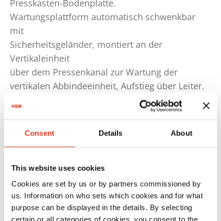
Presskasten-Bodenplatte.
Wartungsplattform automatisch schwenkbar
mit
Sicherheitsgeländer, montiert an der
Vertikaleinheit
über dem Pressenkanal zur Wartung der
vertikalen Abbindeeinheit, Aufstieg über Leiter.
Abmessung gemäß Projektzeichnung, zusätzlich
Wartungsrollwagen links und rechts zur
Vertikalumreifung,
Consent
Details
About
dient dem Zugang beim Drahteinlegen und bei
seitlicher Wartung.
Automatische Zu- und Abschaltung der
This website uses cookies
Vertikalumreifung
Cookies are set by us or by partners commissioned by
Automatisches Zu- und Abschalten der
us. Information on who sets which cookies and for what
purpose can be displayed in the details. By selecting
vertikalen
certain or all categories of cookies, you consent to the